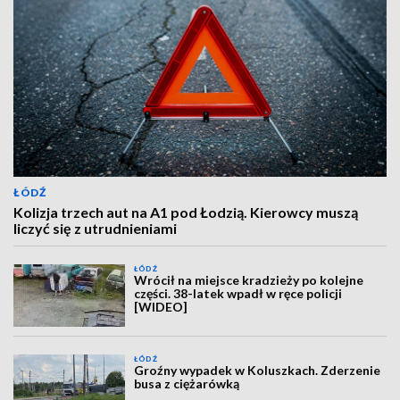
ŁÓDŹ
Kolizja trzech aut na A1 pod Łodzią. Kierowcy muszą
liczyć się z utrudnieniami
ŁÓDŹ
Wrócił na miejsce kradzieży po kolejne
części. 38-latek wpadł w ręce policji
[WIDEO]
ŁÓDŹ
Groźny wypadek w Koluszkach. Zderzenie
busa z ciężarówką