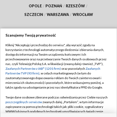
OPOLE
/
POZNAŃ
/
RZESZÓW
/
SZCZECIN
/
WARSZAWA
/
WROCŁAW
Szanujemy Twoją prywatność
Dołącz do nas:
Kliknij "Akceptuję i przechodzę do serwisu", aby wyrazić zgody na
korzystanie z technologii automatycznego śledzenia i zbierania danych,
TVP
dostęp do informacji na Twoim urządzeniu końcowym i ich
Abonament TVP
przechowywanie oraz na przetwarzanie Twoich danych osobowych przez
Regulamin TVP
nas, czyli Telewizję Polską S.A. w likwidacji (zwaną dalej również „TVP”),
Emisja w TVP
Polityka prywatności
Zaufanych Partnerów z IAB* (1201 firm)
oraz pozostałych
Zaufanych
Partnerów TVP (93 firm)
, w celach marketingowych (w tym do
Centrum informacji TVP
Moje zgody
zautomatyzowanego dopasowania reklam do Twoich zainteresowań i
mierzenia ich skuteczności) i pozostałych, które wskazujemy poniżej, a
Naziemna Telewizja Cyfrowa
Pomoc
także zgody na udostępnianie przez nas identyfikatora PPID do Google.
Sklep TVP
Biuro reklamy
Twoje dane osobowe zbierane podczas odwiedzania przez Ciebie naszych
Rada Programowa
Kontakt
poszczególnych serwisów
zwanych dalej „Portalem”, w tym informacje
zapisywane za pomocą technologii takich jak: pliki cookie, sygnalizatory
System NOS
WWW lub innych podobnych technologii umożliwiających świadczenie
dopasowanych i bezpiecznych usług, personalizację treści oraz reklam,