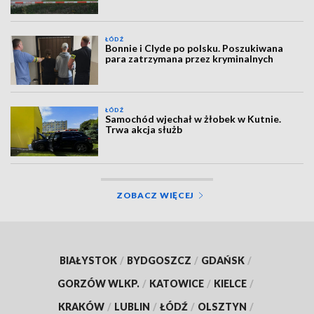
ŁÓDŹ
Bonnie i Clyde po polsku. Poszukiwana
para zatrzymana przez kryminalnych
ŁÓDŹ
Samochód wjechał w żłobek w Kutnie.
Trwa akcja służb
ZOBACZ WIĘCEJ
BIAŁYSTOK
/
BYDGOSZCZ
/
GDAŃSK
/
GORZÓW WLKP.
/
KATOWICE
/
KIELCE
/
KRAKÓW
/
LUBLIN
/
ŁÓDŹ
/
OLSZTYN
/