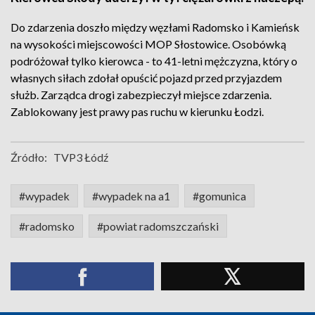
Do zdarzenia doszło między węzłami Radomsko i Kamieńsk
na wysokości miejscowości MOP Słostowice. Osobówką
podróżował tylko kierowca - to 41-letni mężczyzna, który o
własnych siłach zdołał opuścić pojazd przed przyjazdem
służb. Zarządca drogi zabezpieczył miejsce zdarzenia.
Zablokowany jest prawy pas ruchu w kierunku Łodzi.
Źródło:
TVP3 Łódź
#wypadek
#wypadek na a1
#gomunica
#radomsko
#powiat radomszczański