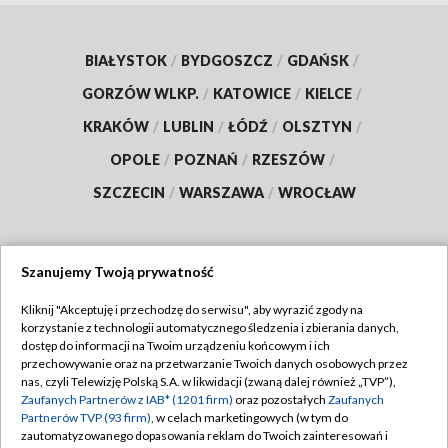
BIAŁYSTOK
/
BYDGOSZCZ
/
GDAŃSK
/
GORZÓW WLKP.
/
KATOWICE
/
KIELCE
/
KRAKÓW
/
LUBLIN
/
ŁÓDŹ
/
OLSZTYN
/
OPOLE
/
POZNAŃ
/
RZESZÓW
/
SZCZECIN
/
WARSZAWA
/
WROCŁAW
Szanujemy Twoją prywatność
Dołącz do nas:
Kliknij "Akceptuję i przechodzę do serwisu", aby wyrazić zgody na
korzystanie z technologii automatycznego śledzenia i zbierania danych,
TVP
dostęp do informacji na Twoim urządzeniu końcowym i ich
Abonament TVP
przechowywanie oraz na przetwarzanie Twoich danych osobowych przez
Regulamin TVP
nas, czyli Telewizję Polską S.A. w likwidacji (zwaną dalej również „TVP”),
Emisja w TVP
Zaufanych Partnerów z IAB* (1201 firm)
oraz pozostałych
Zaufanych
Polityka prywatności
Partnerów TVP (93 firm)
, w celach marketingowych (w tym do
Centrum informacji TVP
Moje zgody
zautomatyzowanego dopasowania reklam do Twoich zainteresowań i