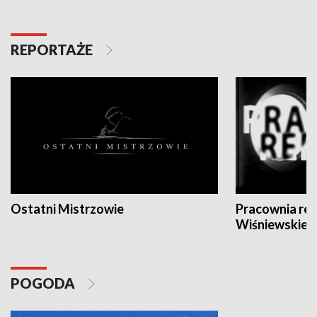
REPORTAŻE
Ostatni Mistrzowie
Pracownia re
Wiśniewskieg
POGODA