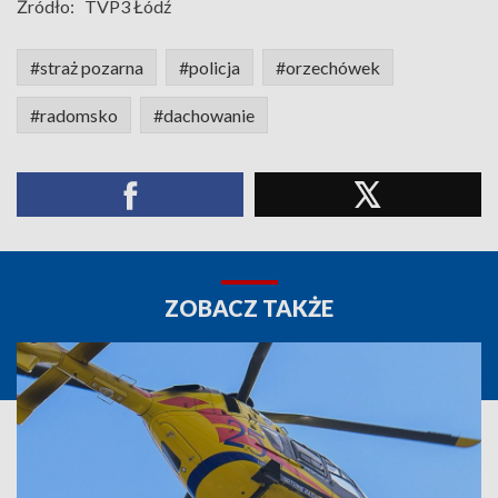
Źródło:
TVP3 Łódź
#straż pozarna
#policja
#orzechówek
#radomsko
#dachowanie
ZOBACZ TAKŻE