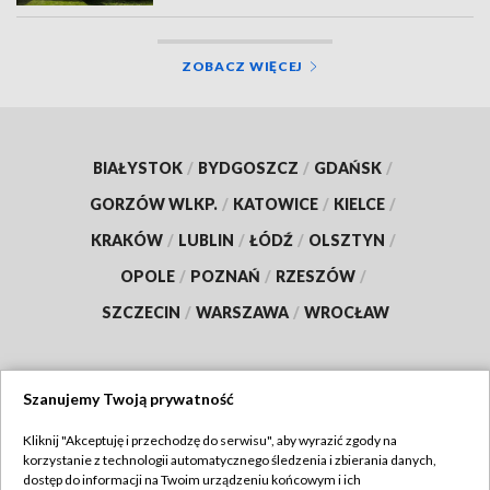
ZOBACZ WIĘCEJ
BIAŁYSTOK
/
BYDGOSZCZ
/
GDAŃSK
/
GORZÓW WLKP.
/
KATOWICE
/
KIELCE
/
KRAKÓW
/
LUBLIN
/
ŁÓDŹ
/
OLSZTYN
/
OPOLE
/
POZNAŃ
/
RZESZÓW
/
SZCZECIN
/
WARSZAWA
/
WROCŁAW
Szanujemy Twoją prywatność
Dołącz do nas:
Kliknij "Akceptuję i przechodzę do serwisu", aby wyrazić zgody na
korzystanie z technologii automatycznego śledzenia i zbierania danych,
TVP
dostęp do informacji na Twoim urządzeniu końcowym i ich