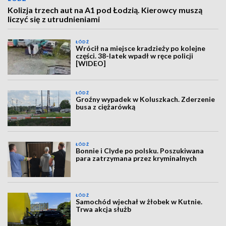
Kolizja trzech aut na A1 pod Łodzią. Kierowcy muszą
liczyć się z utrudnieniami
ŁÓDŹ
Wrócił na miejsce kradzieży po kolejne
części. 38-latek wpadł w ręce policji
[WIDEO]
ŁÓDŹ
Groźny wypadek w Koluszkach. Zderzenie
busa z ciężarówką
ŁÓDŹ
Bonnie i Clyde po polsku. Poszukiwana
para zatrzymana przez kryminalnych
ŁÓDŹ
Samochód wjechał w żłobek w Kutnie.
Trwa akcja służb