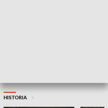
Idź się zbadaj
Nie poddaję si
GOSPODARKA
Strefa biznesu
HISTORIA