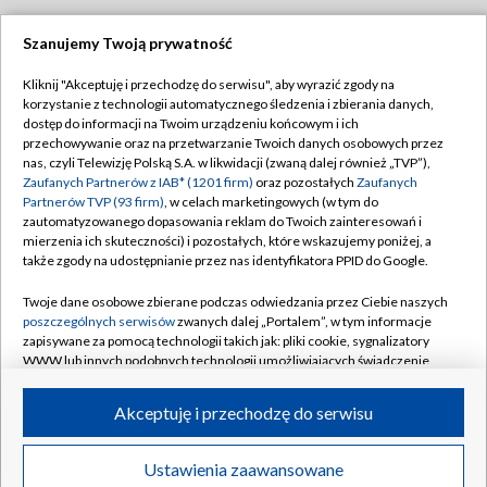
Szanujemy Twoją prywatność
Dołącz do nas:
Kliknij "Akceptuję i przechodzę do serwisu", aby wyrazić zgody na
korzystanie z technologii automatycznego śledzenia i zbierania danych,
TVP
dostęp do informacji na Twoim urządzeniu końcowym i ich
Abonament TVP
przechowywanie oraz na przetwarzanie Twoich danych osobowych przez
Regulamin TVP
nas, czyli Telewizję Polską S.A. w likwidacji (zwaną dalej również „TVP”),
Emisja w TVP
Zaufanych Partnerów z IAB* (1201 firm)
oraz pozostałych
Zaufanych
Polityka prywatności
Partnerów TVP (93 firm)
, w celach marketingowych (w tym do
Centrum informacji TVP
Moje zgody
zautomatyzowanego dopasowania reklam do Twoich zainteresowań i
mierzenia ich skuteczności) i pozostałych, które wskazujemy poniżej, a
Naziemna Telewizja Cyfrowa
Pomoc
także zgody na udostępnianie przez nas identyfikatora PPID do Google.
Sklep TVP
Biuro reklamy
Twoje dane osobowe zbierane podczas odwiedzania przez Ciebie naszych
Rada Programowa
poszczególnych serwisów
zwanych dalej „Portalem”, w tym informacje
Kontakt
zapisywane za pomocą technologii takich jak: pliki cookie, sygnalizatory
System NOS
WWW lub innych podobnych technologii umożliwiających świadczenie
dopasowanych i bezpiecznych usług, personalizację treści oraz reklam,
Informacje o nadawcy
Kanały
udostępnianie funkcji mediów społecznościowych oraz analizowanie
Akceptuję i przechodzę do serwisu
ruchu w Internecie.
Program dla prasy
©2026 Telewizja Polska S.A. w likwidacji
Biuro Reklamy
Twoje dane osobowe zbierane podczas odwiedzania przez Ciebie
Ustawienia zaawansowane
poszczególnych serwisów
na Portalu, takie jak adresy IP, identyfikatory