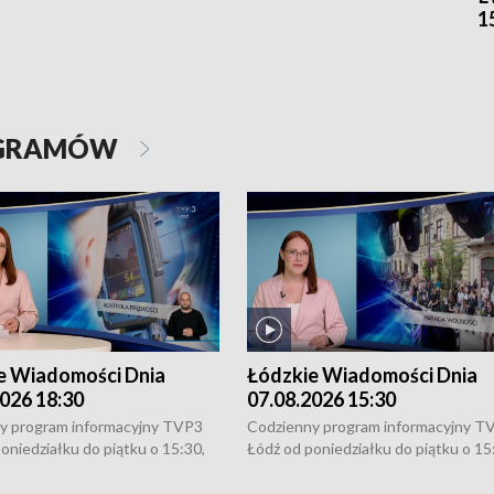
1
OGRAMÓW
e Wiadomości Dnia
Łódzkie Wiadomości Dnia
026 18:30
07.08.2026 15:30
y program informacyjny TVP3
Codzienny program informacyjny T
oniedziałku do piątku o 15:30,
Łódź od poniedziałku do piątku o 15
:30 i 21:30. W weekendy o
16:30, 18:30 i 21:30. W weekendy o
1:30.
18:30 i 21:30.