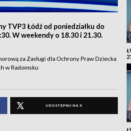
ny TVP3 Łódź od poniedziałku do
1:30. W weekendy o 18.30 i 21.30.
Ł
2
norową za Zasługi dla Ochrony Praw Dziecka
ych w Radomsku
UDOSTĘPNIJ NA X
Ł