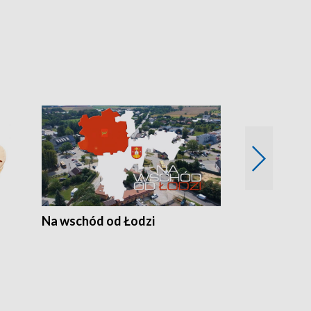
Na wschód od Łodzi
Zimowe szal
Polski