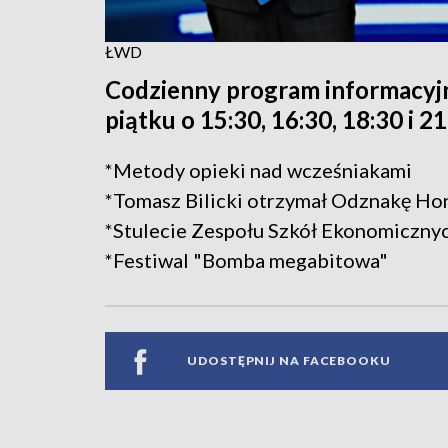
ŁWD
Codzienny program informacyj
piątku o 15:30, 16:30, 18:30 i 2
*Metody opieki nad wcześniakami
*Tomasz Bilicki otrzymał Odznakę Ho
*Stulecie Zespołu Szkół Ekonomiczn
*Festiwal "Bomba megabitowa"
UDOSTĘPNIJ NA FACEBOOKU