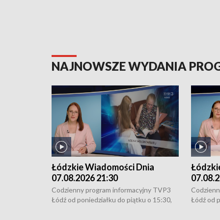
NAJNOWSZE WYDANIA PR
Łódzkie Wiadomości Dnia
Łódzki
07.08.2026 21:30
07.08.2
Codzienny program informacyjny TVP3
Codzienn
Łódź od poniedziałku do piątku o 15:30,
Łódź od p
16:30, 18:30 i 21:30. W weekendy o
16:30, 18
18:30 i 21:30.
18:30 i 2