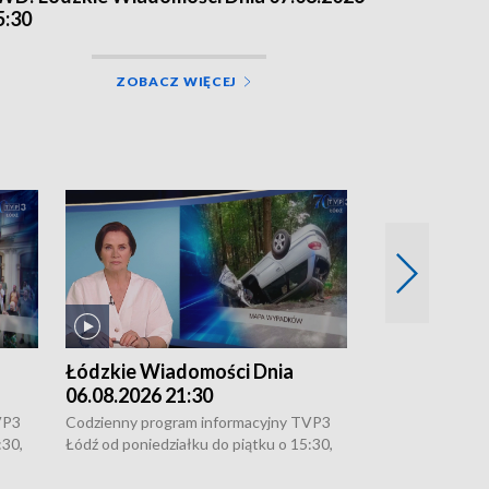
5:30
ZOBACZ WIĘCEJ
Łódzkie Wiadomości Dnia
Łódzkie Wia
06.08.2026 21:30
06.08.2026 1
VP3
Codzienny program informacyjny TVP3
Codzienny progr
:30,
Łódź od poniedziałku do piątku o 15:30,
Łódź od poniedzi
16:30, 18:30 i 21:30. W weekendy o
16:30, 18:30 i 2
18:30 i 21:30.
18:30 i 21:30.