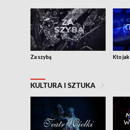
Za szybą
Kto jak 
KULTURA I SZTUKA