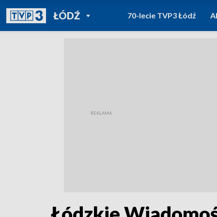
POWRÓT DO
ŁÓDŹ
70-lecie TVP3 Łódź
A
TVP REGIONY
Łódzkie Wiadomośc