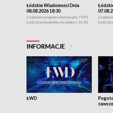
Łódzkie Wiadomości Dnia
Łódzki
08.08.2026 18:30
07.08.2
Codzienny program informacyjny TVP3
Codzienn
Łódź od poniedziałku do piątku o 15:30,
Łódź od p
16:30, 18:30 i 21:30. W weekendy o
16:30, 18
18:30 i 21:30.
18:30 i 2
INFORMACJE
ŁWD
Pogoto
zawsze