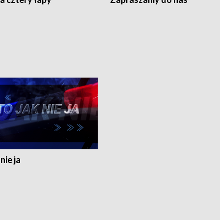
nie ja