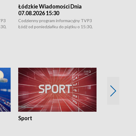
Łódzkie Wiadomości Dnia
Łódzkie Wia
07.08.2026 15:30
06.08.2026 2
VP3
Codzienny program informacyjny TVP3
Codzienny progr
:30,
Łódź od poniedziałku do piątku o 15:30,
Łódź od poniedzi
16:30, 18:30 i 21:30. W weekendy o
16:30, 18:30 i 2
18:30 i 21:30.
18:30 i 21:30.
Sport
Rozmowa Dn