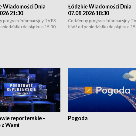
e Wiadomości Dnia
Łódzkie Wiadomości Dnia
026 21:30
07.08.2026 18:30
y program informacyjny TVP3
Codzienny program informacyjny T
oniedziałku do piątku o 15:30,
Łódź od poniedziałku do piątku o 15
:30 i 21:30. W weekendy o
16:30, 18:30 i 21:30. W weekendy o
1:30.
18:30 i 21:30.
wie reporterskie -
Pogoda
 z Wami