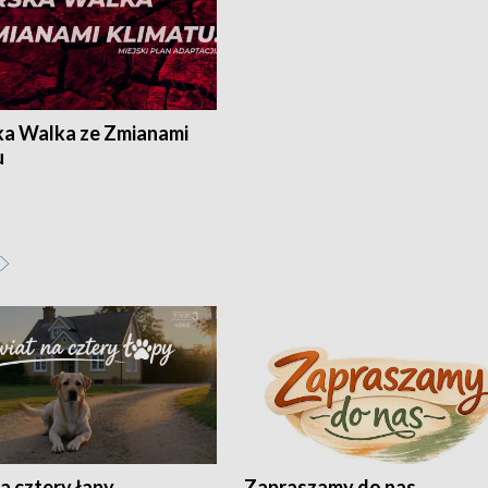
ka Walka ze Zmianami
u
a cztery łapy
Zapraszamy do nas