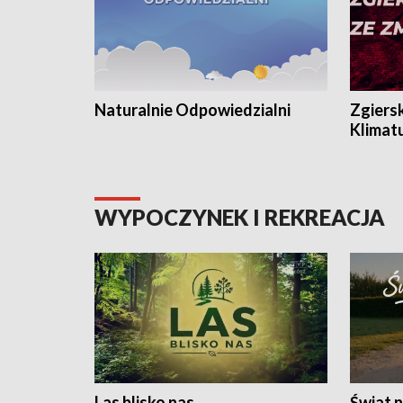
Naturalnie Odpowiedzialni
Zgiers
Klimat
WYPOCZYNEK I REKREACJA
Las blisko nas
Świat n