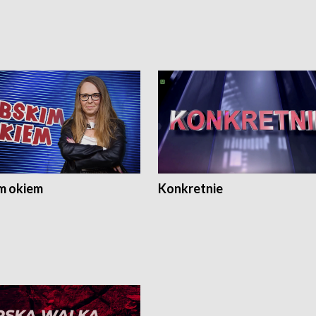
m okiem
Konkretnie