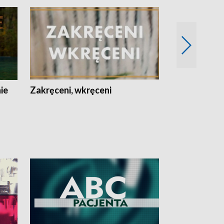
nie
Zakręceni, wkręceni
Skarby Łodzi