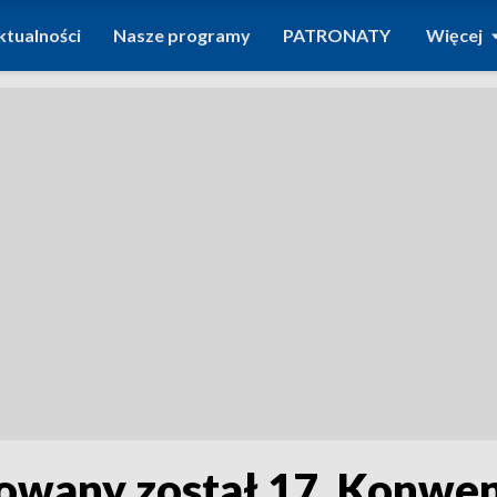
ktualności
Nasze programy
PATRONATY
Więcej
owany został 17. Konwen