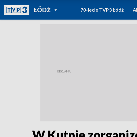
POWRÓT DO
ŁÓDŹ
70-lecie TVP3 Łódź
A
TVP REGIONY
W Kutnie zorganiz