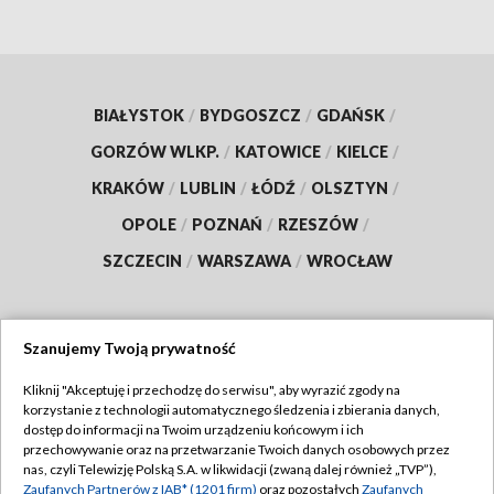
BIAŁYSTOK
/
BYDGOSZCZ
/
GDAŃSK
/
GORZÓW WLKP.
/
KATOWICE
/
KIELCE
/
KRAKÓW
/
LUBLIN
/
ŁÓDŹ
/
OLSZTYN
/
OPOLE
/
POZNAŃ
/
RZESZÓW
/
SZCZECIN
/
WARSZAWA
/
WROCŁAW
Szanujemy Twoją prywatność
Dołącz do nas:
Kliknij "Akceptuję i przechodzę do serwisu", aby wyrazić zgody na
korzystanie z technologii automatycznego śledzenia i zbierania danych,
TVP
dostęp do informacji na Twoim urządzeniu końcowym i ich
Abonament TVP
przechowywanie oraz na przetwarzanie Twoich danych osobowych przez
Regulamin TVP
nas, czyli Telewizję Polską S.A. w likwidacji (zwaną dalej również „TVP”),
Emisja w TVP
Zaufanych Partnerów z IAB* (1201 firm)
oraz pozostałych
Zaufanych
Polityka prywatności