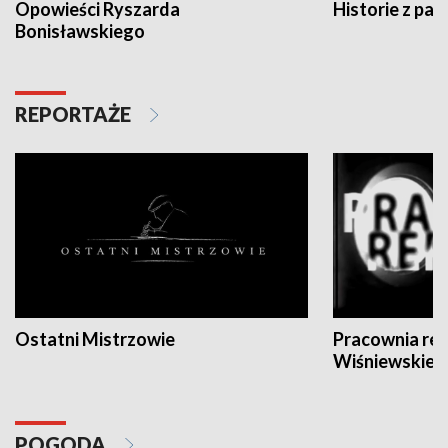
Opowieści Ryszarda
Historie z pas
Bonisławskiego
REPORTAŻE
Ostatni Mistrzowie
Pracownia re
Wiśniewskieg
POGODA