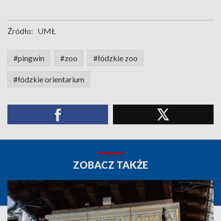
Źródło:
UMŁ
#pingwin
#zoo
#łódzkie zoo
#łódzkie orientarium
ZOBACZ TAKŻE