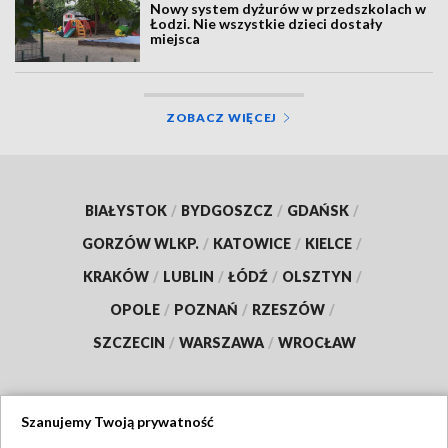
Nowy system dyżurów w przedszkolach w
Łodzi. Nie wszystkie dzieci dostały
miejsca
ZOBACZ WIĘCEJ
BIAŁYSTOK
/
BYDGOSZCZ
/
GDAŃSK
/
GORZÓW WLKP.
/
KATOWICE
/
KIELCE
/
KRAKÓW
/
LUBLIN
/
ŁÓDŹ
/
OLSZTYN
/
OPOLE
/
POZNAŃ
/
RZESZÓW
/
SZCZECIN
/
WARSZAWA
/
WROCŁAW
Szanujemy Twoją prywatność
Dołącz do nas: