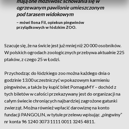
mają one możliwość schowania się w
ogrzewanym pawilonie umieszczonym
pod tarasem widokowym
– mówi Ilona Fil, opiekun pingwinów
przylądkowych w łódzkim ZOO.
Szacuje się, że na świcie jest już mniej niż 20 000 osobników.
W polskich ogrodach zoologicznych przebywa aktualnie 225
ptaków, z czego 25 w Łodzi.
Przychodząc do łódzkiego zoo można każdego dnia o
godzinie 13.00 uczestniczyć w pokazowym karmieniu
pingwinów, a także by kupić bilet PomagaMY – dochód z
tych biletów w całości przekazywany jest do organizacji na
całym świecie chroniących najbardziej zagrożone gatunki
zwierząt. Można również wpłacić darowiznę na konto
fundacji PANGOLIN, w tytule przelewu wpisując „pingwiny”
nr konta 96 1240 3073 1111 0011 3245 4811.