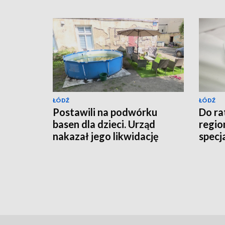
ŁÓDŹ
ŁÓDŹ
Postawili na podwórku
Do r
basen dla dzieci. Urząd
region
nakazał jego likwidację
specj