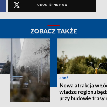
UDOSTĘPNIJ NA X
ZOBACZ TAKŻE
ŁÓDŹ
Nowa atrakcja w Łód
władze regionu bę
przy budowie trasy