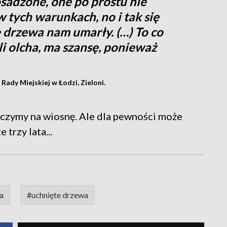
sadzone, one po prostu nie
w tych warunkach, no i tak się
e drzewa nam umarły. (…) To co
i olcha, ma szansę, ponieważ
ady Miejskiej w Łodzi, Zieloni.
czymy na wiosnę. Ale dla pewności może
trzy lata...
a
#uchnięte drzewa