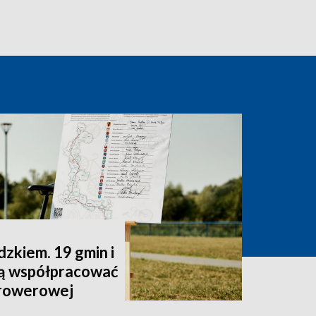
zkiem. 19 gmin i
dą współpracować
 rowerowej