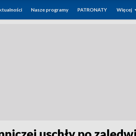
ktualności
Nasze programy
PATRONATY
Więcej
iczej uschły po zaledwie