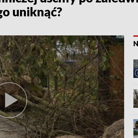
go uniknąć?
N