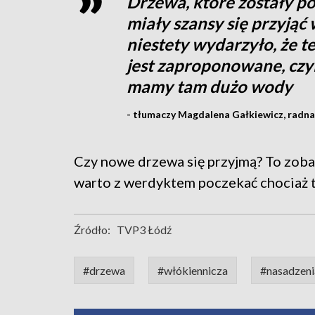
Drzewa, które zostały po
miały szansy się przyjąć 
niestety wydarzyło, że t
jest zaproponowane, czyl
mamy tam dużo wody
- tłumaczy Magdalena Gałkiewicz, radna R
Czy nowe drzewa się przyjmą? To zoba
warto z werdyktem poczekać chociaż te 
Źródło:
TVP3 Łódź
#drzewa
#włókiennicza
#nasadzeni