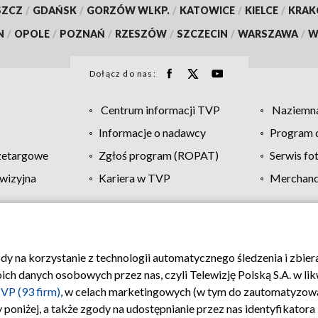
SZCZ
/
GDAŃSK
/
GORZÓW WLKP.
/
KATOWICE
/
KIELCE
/
KRA
N
/
OPOLE
/
POZNAŃ
/
RZESZÓW
/
SZCZECIN
/
WARSZAWA
/
W
Dołącz do nas:
Centrum informacji TVP
Naziemna
Informacje o nadawcy
Program d
zetargowe
Zgłoś program (ROPAT)
Serwis fo
wizyjna
Kariera w TVP
Merchandi
Polityka prywatności
Moje zgody
Pomoc
Biuro re
ody na korzystanie z technologii automatycznego śledzenia i zbie
 danych osobowych przez nas, czyli Telewizję Polską S.A. w likw
VP (93 firm)
, w celach marketingowych (w tym do zautomatyzow
 poniżej, a także zgody na udostępnianie przez nas identyfikator