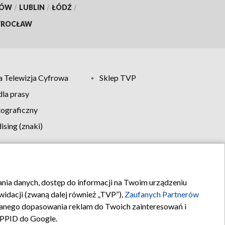
KÓW
/
LUBLIN
/
ŁÓDŹ
/
ROCŁAW
 Telewizja Cyfrowa
Sklep TVP
la prasy
tograficzny
sing (znaki)
klamy
Kontakt
rania danych, dostęp do informacji na Twoim urządzeniu
idacji (zwaną dalej również „TVP”),
Zaufanych Partnerów
anego dopasowania reklam do Twoich zainteresowań i
a PPID do Google.