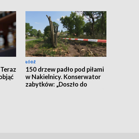
ŁÓDŹ
 Teraz
150 drzew padło pod piłami
objąć
w Nakielnicy. Konserwator
zabytków: „Doszło do
całkowitej destrukcji parku”