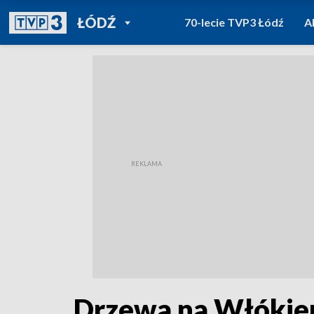
POWRÓT DO
ŁÓDŹ
70-lecie TVP3 Łódź
A
TVP REGIONY
Drzewa na Włókienn