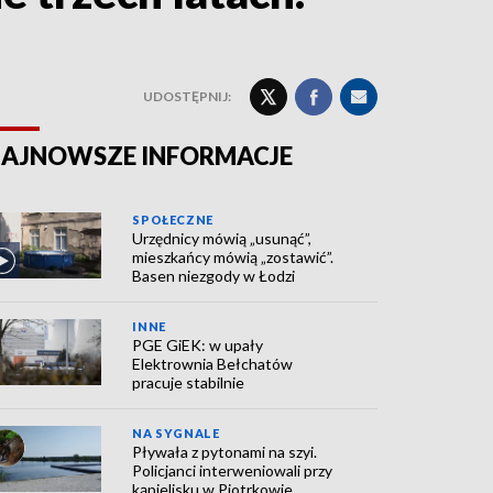
UDOSTĘPNIJ:
AJNOWSZE INFORMACJE
SPOŁECZNE
Urzędnicy mówią „usunąć”,
mieszkańcy mówią „zostawić”.
Basen niezgody w Łodzi
INNE
PGE GiEK: w upały
Elektrownia Bełchatów
pracuje stabilnie
NA SYGNALE
Pływała z pytonami na szyi.
Policjanci interweniowali przy
kąpielisku w Piotrkowie