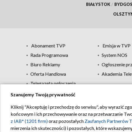
BIAŁYSTOK
/
BYDGO
OLSZTY
Abonament TVP
Emisja w TVP
Rada Programowa
System NOS
Biuro Reklamy
Ogłoszenie pr
Oferta Handlowa
Akademia Tele
Telegazeta ogłoszenia
Szanujemy Twoją prywatność
Regulamin TVP
Kliknij "Akceptuję i przechodzę do serwisu", aby wyrazić zg
końcowym i ich przechowywanie oraz na przetwarzanie Twoich
z IAB* (1201 firm)
oraz pozostałych
Zaufanych Partnerów T
mierzenia ich skuteczności) i pozostałych, które wskazujemy