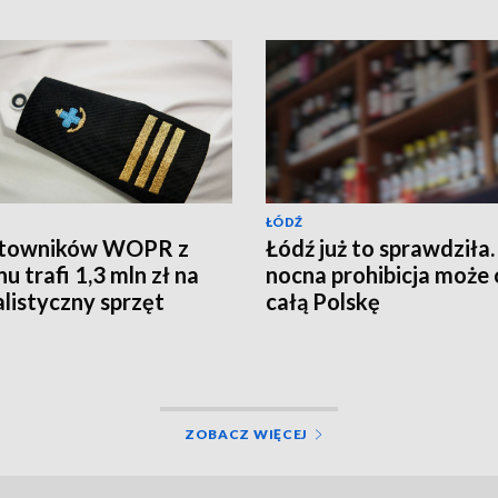
ŁÓDŹ
atowników WOPR z
Łódź już to sprawdziła.
u trafi 1,3 mln zł na
nocna prohibicja może 
alistyczny sprzęt
całą Polskę
ZOBACZ WIĘCEJ