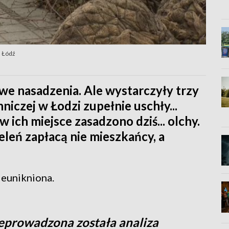
3 Łódź
nowe nasadzenia. Ale wystarczyły trzy
niczej w Łodzi zupełnie uschły...
 ich miejsce zasadzono dziś... olchy.
eleń zapłacą nie mieszkańcy, a
ieunikniona.
zeprowadzona została analiza