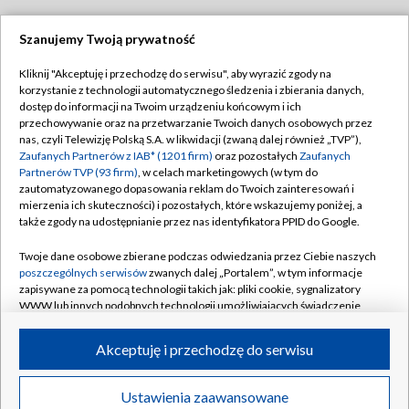
Szanujemy Twoją prywatność
Dołącz do nas:
Kliknij "Akceptuję i przechodzę do serwisu", aby wyrazić zgody na
korzystanie z technologii automatycznego śledzenia i zbierania danych,
TVP
dostęp do informacji na Twoim urządzeniu końcowym i ich
Abonament TVP
przechowywanie oraz na przetwarzanie Twoich danych osobowych przez
Regulamin TVP
nas, czyli Telewizję Polską S.A. w likwidacji (zwaną dalej również „TVP”),
Emisja w TVP
Zaufanych Partnerów z IAB* (1201 firm)
oraz pozostałych
Zaufanych
Polityka prywatności
Partnerów TVP (93 firm)
, w celach marketingowych (w tym do
Centrum informacji TVP
Moje zgody
zautomatyzowanego dopasowania reklam do Twoich zainteresowań i
mierzenia ich skuteczności) i pozostałych, które wskazujemy poniżej, a
Naziemna Telewizja Cyfrowa
Pomoc
także zgody na udostępnianie przez nas identyfikatora PPID do Google.
Sklep TVP
Biuro reklamy
Twoje dane osobowe zbierane podczas odwiedzania przez Ciebie naszych
Rada Programowa
poszczególnych serwisów
zwanych dalej „Portalem”, w tym informacje
Kontakt
zapisywane za pomocą technologii takich jak: pliki cookie, sygnalizatory
System NOS
WWW lub innych podobnych technologii umożliwiających świadczenie
dopasowanych i bezpiecznych usług, personalizację treści oraz reklam,
Informacje o nadawcy
Kanały
udostępnianie funkcji mediów społecznościowych oraz analizowanie
Akceptuję i przechodzę do serwisu
ruchu w Internecie.
Program dla prasy
©2026 Telewizja Polska S.A. w likwidacji
Biuro Reklamy
Twoje dane osobowe zbierane podczas odwiedzania przez Ciebie
Ustawienia zaawansowane
poszczególnych serwisów
na Portalu, takie jak adresy IP, identyfikatory