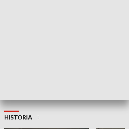
Idź się zbadaj
Nie poddaję si
GOSPODARKA
Strefa biznesu
HISTORIA