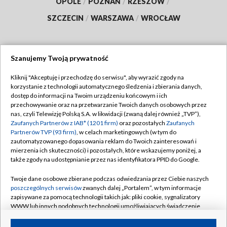
OPOLE
/
POZNAŃ
/
RZESZÓW
/
SZCZECIN
/
WARSZAWA
/
WROCŁAW
Szanujemy Twoją prywatność
Dołącz do nas:
Kliknij "Akceptuję i przechodzę do serwisu", aby wyrazić zgody na
korzystanie z technologii automatycznego śledzenia i zbierania danych,
TVP
dostęp do informacji na Twoim urządzeniu końcowym i ich
Abonament TVP
przechowywanie oraz na przetwarzanie Twoich danych osobowych przez
Regulamin TVP
nas, czyli Telewizję Polską S.A. w likwidacji (zwaną dalej również „TVP”),
Emisja w TVP
Zaufanych Partnerów z IAB* (1201 firm)
oraz pozostałych
Zaufanych
Polityka prywatności
Partnerów TVP (93 firm)
, w celach marketingowych (w tym do
Centrum informacji TVP
Moje zgody
zautomatyzowanego dopasowania reklam do Twoich zainteresowań i
mierzenia ich skuteczności) i pozostałych, które wskazujemy poniżej, a
Naziemna Telewizja Cyfrowa
Pomoc
także zgody na udostępnianie przez nas identyfikatora PPID do Google.
Sklep TVP
Biuro reklamy
Twoje dane osobowe zbierane podczas odwiedzania przez Ciebie naszych
Rada Programowa
poszczególnych serwisów
zwanych dalej „Portalem”, w tym informacje
Kontakt
zapisywane za pomocą technologii takich jak: pliki cookie, sygnalizatory
System NOS
WWW lub innych podobnych technologii umożliwiających świadczenie
dopasowanych i bezpiecznych usług, personalizację treści oraz reklam,
Informacje o nadawcy
Kanały
udostępnianie funkcji mediów społecznościowych oraz analizowanie