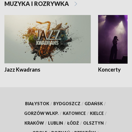
MUZYKA I ROZRYWKA
Jazz Kwadrans
Koncerty
BIAŁYSTOK
/
BYDGOSZCZ
/
GDAŃSK
/
GORZÓW WLKP.
/
KATOWICE
/
KIELCE
/
KRAKÓW
/
LUBLIN
/
ŁÓDŹ
/
OLSZTYN
/