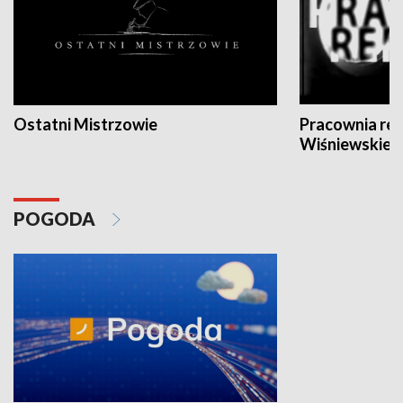
Ostatni Mistrzowie
Pracownia re
Wiśniewskieg
POGODA