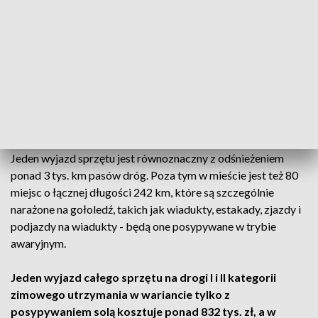
wiceprezydent Łodzi.
Firmy odpowiedzialne za odśnieżanie Łodzi mają łącznie 85
pługoposypywarek, 14 ciągników z lemieszem, które
wykorzystuje się do odśnieżania węższych dróg, 57
ciągników z lemieszem i posypywarkami oraz 24 sztuki
specjalistycznego sprzętu do odśnieżania.
Jeden wyjazd sprzętu jest równoznaczny z odśnieżeniem
ponad 3 tys. km pasów dróg. Poza tym w mieście jest też 80
miejsc o łącznej długości 242 km, które są szczególnie
narażone na gołoledź, takich jak wiadukty, estakady, zjazdy i
podjazdy na wiadukty - będą one posypywane w trybie
awaryjnym.
Jeden wyjazd całego sprzętu na drogi I i II kategorii
zimowego utrzymania w wariancie tylko z
posypywaniem solą kosztuje ponad 832 tys. zł, a w