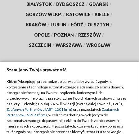
BIAŁYSTOK
/
BYDGOSZCZ
/
GDAŃSK
/
GORZÓW WLKP.
/
KATOWICE
/
KIELCE
/
KRAKÓW
/
LUBLIN
/
ŁÓDŹ
/
OLSZTYN
/
OPOLE
/
POZNAŃ
/
RZESZÓW
/
SZCZECIN
/
WARSZAWA
/
WROCŁAW
Szanujemy Twoją prywatność
Dołącz do nas:
Kliknij "Akceptuję i przechodzę do serwisu", aby wyrazić zgody na
korzystanie z technologii automatycznego śledzenia i zbierania danych,
TVP
dostęp do informacji na Twoim urządzeniu końcowym i ich
Abonament TVP
przechowywanie oraz na przetwarzanie Twoich danych osobowych przez
Regulamin TVP
nas, czyli Telewizję Polską S.A. w likwidacji (zwaną dalej również „TVP”),
Emisja w TVP
Polityka prywatności
Zaufanych Partnerów z IAB* (1201 firm)
oraz pozostałych
Zaufanych
Partnerów TVP (93 firm)
, w celach marketingowych (w tym do
Centrum informacji TVP
Moje zgody
zautomatyzowanego dopasowania reklam do Twoich zainteresowań i
mierzenia ich skuteczności) i pozostałych, które wskazujemy poniżej, a
Naziemna Telewizja Cyfrowa
Pomoc
także zgody na udostępnianie przez nas identyfikatora PPID do Google.
Sklep TVP