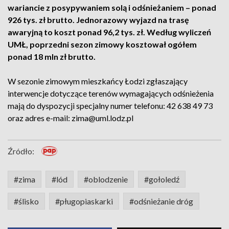
wariancie z posypywaniem solą i odśnieżaniem – ponad
926 tys. zł brutto. Jednorazowy wyjazd na trasę
awaryjną to koszt ponad 96,2 tys. zł. Według wyliczeń
UMŁ, poprzedni sezon zimowy kosztował ogółem
ponad 18 mln zł brutto.
W sezonie zimowym mieszkańcy Łodzi zgłaszający
interwencje dotyczące terenów wymagających odśnieżenia
mają do dyspozycji specjalny numer telefonu: 42 638 49 73
oraz adres e-mail: zima@uml.lodz.pl
Źródło:
#zima
#lód
#oblodzenie
#gołoledź
#ślisko
#pługopiaskarki
#odśnieżanie dróg