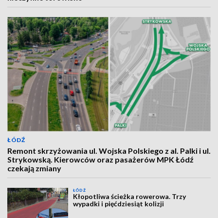
ŁÓDŹ
Remont skrzyżowania ul. Wojska Polskiego z al. Palki i ul.
Strykowską. Kierowców oraz pasażerów MPK Łódź
czekają zmiany
ŁÓDŹ
Kłopotliwa ścieżka rowerowa. Trzy
wypadki i pięćdziesiąt kolizji