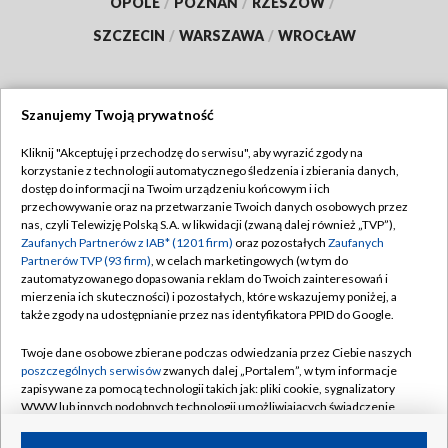
OPOLE
/
POZNAŃ
/
RZESZÓW
/
SZCZECIN
/
WARSZAWA
/
WROCŁAW
Szanujemy Twoją prywatność
Dołącz do nas:
Kliknij "Akceptuję i przechodzę do serwisu", aby wyrazić zgody na
korzystanie z technologii automatycznego śledzenia i zbierania danych,
TVP
dostęp do informacji na Twoim urządzeniu końcowym i ich
Abonament TVP
przechowywanie oraz na przetwarzanie Twoich danych osobowych przez
Regulamin TVP
nas, czyli Telewizję Polską S.A. w likwidacji (zwaną dalej również „TVP”),
Emisja w TVP
Zaufanych Partnerów z IAB* (1201 firm)
oraz pozostałych
Zaufanych
Polityka prywatności
Partnerów TVP (93 firm)
, w celach marketingowych (w tym do
Centrum informacji TVP
Moje zgody
zautomatyzowanego dopasowania reklam do Twoich zainteresowań i
mierzenia ich skuteczności) i pozostałych, które wskazujemy poniżej, a
Naziemna Telewizja Cyfrowa
Pomoc
także zgody na udostępnianie przez nas identyfikatora PPID do Google.
Sklep TVP
Biuro reklamy
Twoje dane osobowe zbierane podczas odwiedzania przez Ciebie naszych
Rada Programowa
poszczególnych serwisów
zwanych dalej „Portalem”, w tym informacje
Kontakt
zapisywane za pomocą technologii takich jak: pliki cookie, sygnalizatory
System NOS
WWW lub innych podobnych technologii umożliwiających świadczenie
dopasowanych i bezpiecznych usług, personalizację treści oraz reklam,
Informacje o nadawcy
Kanały
udostępnianie funkcji mediów społecznościowych oraz analizowanie