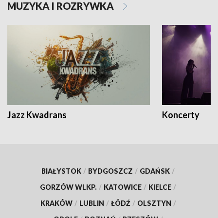
MUZYKA I ROZRYWKA
Jazz Kwadrans
Koncerty
BIAŁYSTOK
/
BYDGOSZCZ
/
GDAŃSK
/
GORZÓW WLKP.
/
KATOWICE
/
KIELCE
/
KRAKÓW
/
LUBLIN
/
ŁÓDŹ
/
OLSZTYN
/