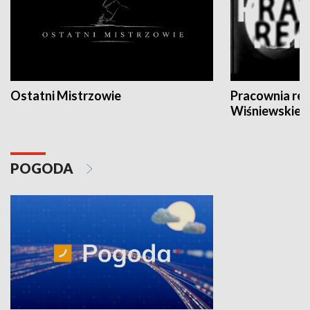
Ostatni Mistrzowie
Pracownia re
Wiśniewskieg
POGODA