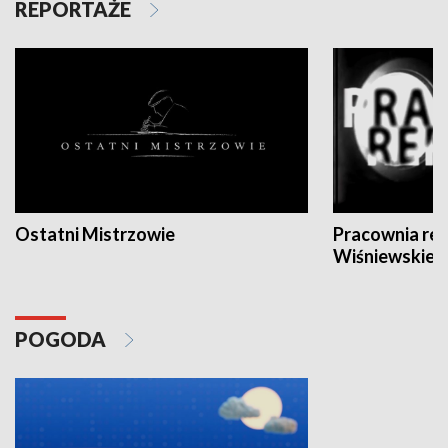
REPORTAŻE
Ostatni Mistrzowie
Pracownia re
Wiśniewskieg
POGODA