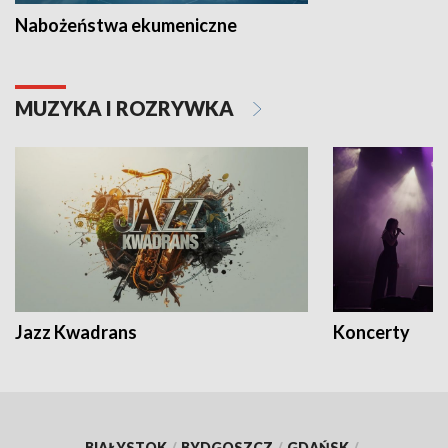
Nabożeństwa ekumeniczne
MUZYKA I ROZRYWKA
Jazz Kwadrans
Koncerty
BIAŁYSTOK
/
BYDGOSZCZ
/
GDAŃSK
/