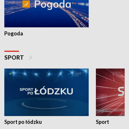
Pogoda
SPORT
Sport po łódzku
Sport