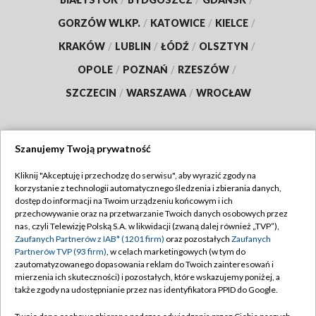
GORZÓW WLKP.
/
KATOWICE
/
KIELCE
/
KRAKÓW
/
LUBLIN
/
ŁÓDŹ
/
OLSZTYN
/
OPOLE
/
POZNAŃ
/
RZESZÓW
/
SZCZECIN
/
WARSZAWA
/
WROCŁAW
Szanujemy Twoją prywatność
Dołącz do nas:
Kliknij "Akceptuję i przechodzę do serwisu", aby wyrazić zgody na
korzystanie z technologii automatycznego śledzenia i zbierania danych,
TVP
dostęp do informacji na Twoim urządzeniu końcowym i ich
Abonament TVP
przechowywanie oraz na przetwarzanie Twoich danych osobowych przez
Regulamin TVP
nas, czyli Telewizję Polską S.A. w likwidacji (zwaną dalej również „TVP”),
Emisja w TVP
Zaufanych Partnerów z IAB* (1201 firm)
oraz pozostałych
Zaufanych
Polityka prywatności
Partnerów TVP (93 firm)
, w celach marketingowych (w tym do
Centrum informacji TVP
Moje zgody
zautomatyzowanego dopasowania reklam do Twoich zainteresowań i
mierzenia ich skuteczności) i pozostałych, które wskazujemy poniżej, a
Naziemna Telewizja Cyfrowa
Pomoc
także zgody na udostępnianie przez nas identyfikatora PPID do Google.
Sklep TVP
Biuro reklamy