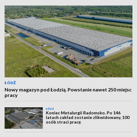
ŁÓDŹ
Nowy magazyn pod Łodzią. Powstanie nawet 250 miejsc
pracy
ŁÓDŹ
Koniec Metalurgii Radomsko. Po 146
latach zakład zostanie zlikwidowany, 100
osób straci pracę