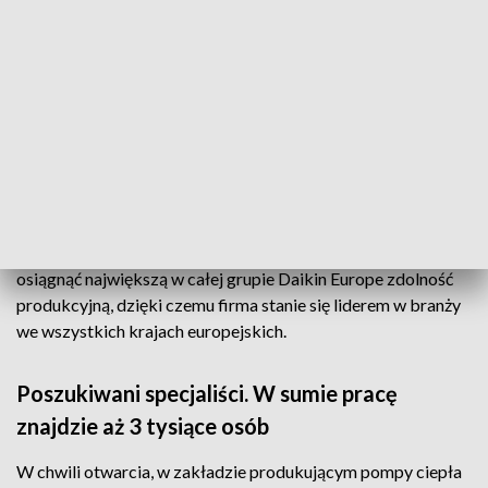
Daikin chce być liderem w produkcji pomp
ciepła
Japońska firma specjalizuje się w produkcji systemów
klimatyzacji, wentylacji, grzewczych, chłodniczych, a także
urządzeń domowych, jak nawilżacze czy oczyszczacze
powietrza.
Nowo powstała fabryka w podłódzkim Ksawerowie ma
osiągnąć największą w całej grupie Daikin Europe zdolność
produkcyjną, dzięki czemu firma stanie się liderem w branży
we wszystkich krajach europejskich.
Poszukiwani specjaliści. W sumie pracę
znajdzie aż 3 tysiące osób
W chwili otwarcia, w zakładzie produkującym pompy ciepła