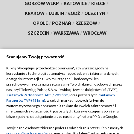
GORZÓW WLKP.
/
KATOWICE
/
KIELCE
/
KRAKÓW
/
LUBLIN
/
ŁÓDŹ
/
OLSZTYN
/
OPOLE
/
POZNAŃ
/
RZESZÓW
/
SZCZECIN
/
WARSZAWA
/
WROCŁAW
Szanujemy Twoją prywatność
Dołącz do nas:
Kliknij "Akceptuję i przechodzę do serwisu", aby wyrazić zgody na
korzystanie z technologii automatycznego śledzenia i zbierania danych,
TVP
dostęp do informacji na Twoim urządzeniu końcowym i ich
Abonament TVP
przechowywanie oraz na przetwarzanie Twoich danych osobowych przez
Regulamin TVP
nas, czyli Telewizję Polską S.A. w likwidacji (zwaną dalej również „TVP”),
Emisja w TVP
Polityka prywatności
Zaufanych Partnerów z IAB* (1201 firm)
oraz pozostałych
Zaufanych
Partnerów TVP (93 firm)
, w celach marketingowych (w tym do
Centrum informacji TVP
Moje zgody
zautomatyzowanego dopasowania reklam do Twoich zainteresowań i
mierzenia ich skuteczności) i pozostałych, które wskazujemy poniżej, a
Naziemna Telewizja Cyfrowa
Pomoc
także zgody na udostępnianie przez nas identyfikatora PPID do Google.
Sklep TVP
Biuro reklamy
Twoje dane osobowe zbierane podczas odwiedzania przez Ciebie naszych
Rada Programowa
Kontakt
poszczególnych serwisów
zwanych dalej „Portalem”, w tym informacje