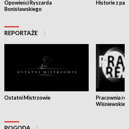
Opowieści Ryszarda
Historie z pas
Bonisławskiego
REPORTAŻE
Ostatni Mistrzowie
Pracownia re
Wiśniewskieg
POGODA