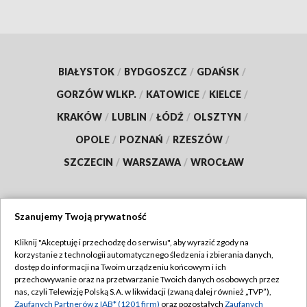
BIAŁYSTOK
/
BYDGOSZCZ
/
GDAŃSK
/
GORZÓW WLKP.
/
KATOWICE
/
KIELCE
/
KRAKÓW
/
LUBLIN
/
ŁÓDŹ
/
OLSZTYN
/
OPOLE
/
POZNAŃ
/
RZESZÓW
/
SZCZECIN
/
WARSZAWA
/
WROCŁAW
Szanujemy Twoją prywatność
Dołącz do nas:
Kliknij "Akceptuję i przechodzę do serwisu", aby wyrazić zgody na
korzystanie z technologii automatycznego śledzenia i zbierania danych,
TVP
dostęp do informacji na Twoim urządzeniu końcowym i ich
Abonament TVP
przechowywanie oraz na przetwarzanie Twoich danych osobowych przez
Regulamin TVP
nas, czyli Telewizję Polską S.A. w likwidacji (zwaną dalej również „TVP”),
Emisja w TVP
Zaufanych Partnerów z IAB* (1201 firm)
oraz pozostałych
Zaufanych
Polityka prywatności