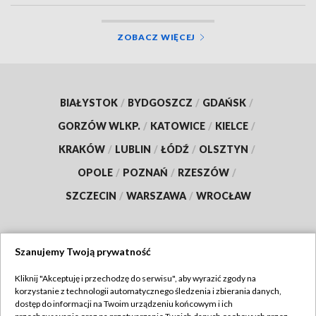
ZOBACZ WIĘCEJ
BIAŁYSTOK
/
BYDGOSZCZ
/
GDAŃSK
/
GORZÓW WLKP.
/
KATOWICE
/
KIELCE
/
KRAKÓW
/
LUBLIN
/
ŁÓDŹ
/
OLSZTYN
/
OPOLE
/
POZNAŃ
/
RZESZÓW
/
SZCZECIN
/
WARSZAWA
/
WROCŁAW
Szanujemy Twoją prywatność
Dołącz do nas:
Kliknij "Akceptuję i przechodzę do serwisu", aby wyrazić zgody na
korzystanie z technologii automatycznego śledzenia i zbierania danych,
TVP
dostęp do informacji na Twoim urządzeniu końcowym i ich