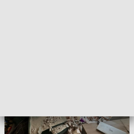
była w momencie uderzenia była w budynku,
przetransportowano do szpitala z drobnymi obrażeniami.
Kierująca Renault również znalazła się pod opieką
ratowników medycznych. Policjanci od kierującej wyczuli
woń alkoholu, badanie stanu trzeźwości wykazało u niej
ponad 2,5 promila alkoholu w organizmie, dodatkowo
została pobrana od niej krew do badań. Kobieta nie potrafiła
określić mundurowym co było przyczyną uderzenia w
posesję.