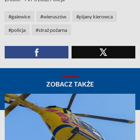
#galewice
#wieruszów
#pijany kierowca
#policja
#straż pożarna
ZOBACZ TAKŻE