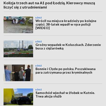
Kolizja trzech aut na A1 pod Łodzią. Kierowcy muszą
liczyć się z utrudnieniami
ŁÓDŹ
Wrócił na miejsce kradzieży po kolejne
części. 38-latek wpadł w ręce policji
[WIDEO]
ŁÓDŹ
Groźny wypadek w Koluszkach. Zderzenie
busa z ciężarówką
ŁÓDŹ
Bonnie i Clyde po polsku. Poszukiwana
para zatrzymana przez kryminalnych
ŁÓDŹ
Samochód wjechał w żłobek w Kutnie.
Trwa akcja służb