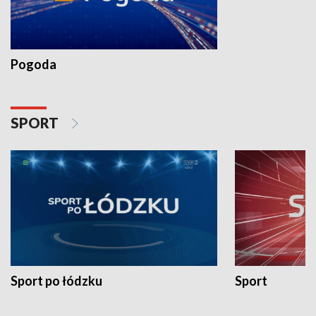
Pogoda
SPORT
Sport po łódzku
Sport