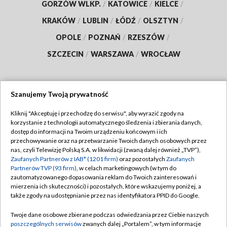
GORZÓW WLKP.
/
KATOWICE
/
KIELCE
/
KRAKÓW
/
LUBLIN
/
ŁÓDŹ
/
OLSZTYN
/
OPOLE
/
POZNAŃ
/
RZESZÓW
/
SZCZECIN
/
WARSZAWA
/
WROCŁAW
Szanujemy Twoją prywatność
Dołącz do nas:
Kliknij "Akceptuję i przechodzę do serwisu", aby wyrazić zgody na
korzystanie z technologii automatycznego śledzenia i zbierania danych,
TVP
dostęp do informacji na Twoim urządzeniu końcowym i ich
Abonament TVP
przechowywanie oraz na przetwarzanie Twoich danych osobowych przez
Regulamin TVP
nas, czyli Telewizję Polską S.A. w likwidacji (zwaną dalej również „TVP”),
Emisja w TVP
Zaufanych Partnerów z IAB* (1201 firm)
oraz pozostałych
Zaufanych
Polityka prywatności
Partnerów TVP (93 firm)
, w celach marketingowych (w tym do
Centrum informacji TVP
Moje zgody
zautomatyzowanego dopasowania reklam do Twoich zainteresowań i
mierzenia ich skuteczności) i pozostałych, które wskazujemy poniżej, a
Naziemna Telewizja Cyfrowa
Pomoc
także zgody na udostępnianie przez nas identyfikatora PPID do Google.
Sklep TVP
Biuro reklamy
Twoje dane osobowe zbierane podczas odwiedzania przez Ciebie naszych
Rada Programowa
poszczególnych serwisów
zwanych dalej „Portalem”, w tym informacje
Kontakt