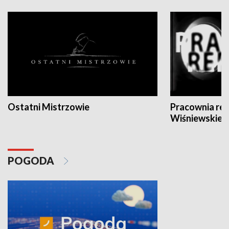
Ostatni Mistrzowie
Pracownia re
Wiśniewskieg
POGODA