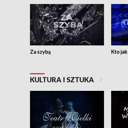
Za szybą
Kto jak 
KULTURA I SZTUKA