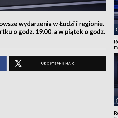
sze wydarzenia w Łodzi i regionie.
tku o godz. 19.00, a w piątek o godz.
R
m
UDOSTĘPNIJ NA X
R