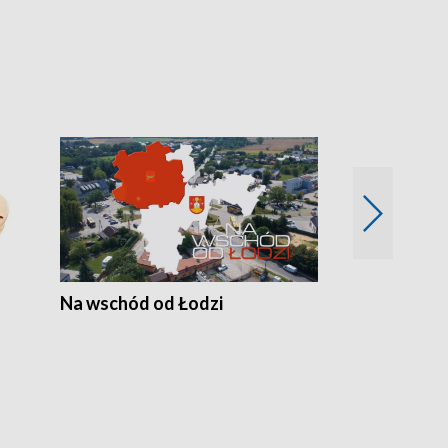
Na wschód od Łodzi
Zimowe szal
Polski