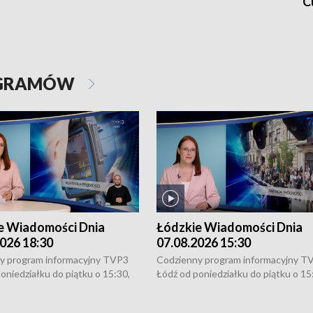
C
OGRAMÓW
e Wiadomości Dnia
Łódzkie Wiadomości Dnia
026 18:30
07.08.2026 15:30
y program informacyjny TVP3
Codzienny program informacyjny T
oniedziałku do piątku o 15:30,
Łódź od poniedziałku do piątku o 15
:30 i 21:30. W weekendy o
16:30, 18:30 i 21:30. W weekendy o
1:30.
18:30 i 21:30.