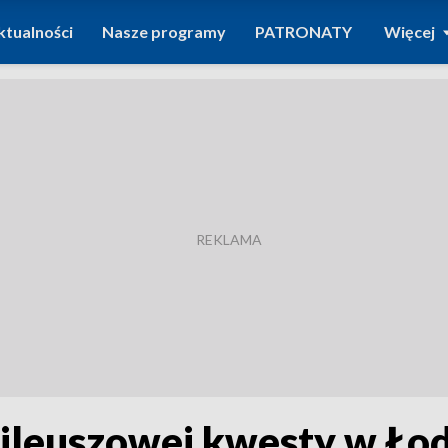
ktualności
Nasze programy
PATRONATY
Więcej
leuszowej kwesty w Łod