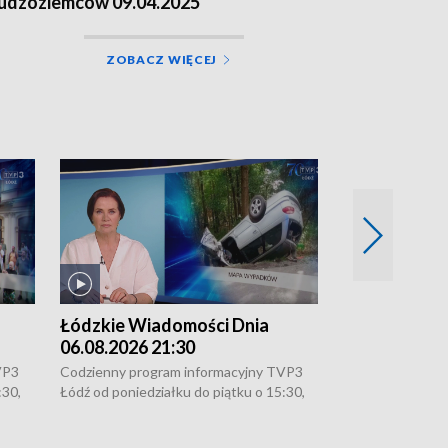
udzoziemców 09.04.2025
ZOBACZ WIĘCEJ
Łódzkie Wiadomości Dnia
Łódzkie Wia
06.08.2026 21:30
06.08.2026 1
VP3
Codzienny program informacyjny TVP3
Codzienny progr
:30,
Łódź od poniedziałku do piątku o 15:30,
Łódź od poniedzi
16:30, 18:30 i 21:30. W weekendy o
16:30, 18:30 i 2
18:30 i 21:30.
18:30 i 21:30.