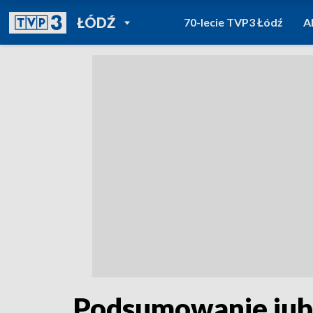
POWRÓT DO
ŁÓDŹ
70-lecie TVP3 Łódź
A
TVP REGIONY
Podsumowanie jubi