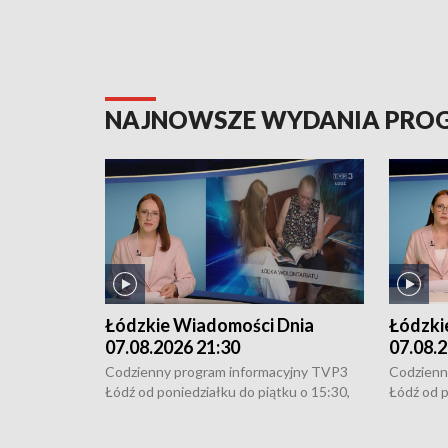
NAJNOWSZE WYDANIA PR
Łódzkie Wiadomości Dnia
Łódzki
07.08.2026 21:30
07.08.2
Codzienny program informacyjny TVP3
Codzienn
Łódź od poniedziałku do piątku o 15:30,
Łódź od p
16:30, 18:30 i 21:30. W weekendy o
16:30, 18
18:30 i 21:30.
18:30 i 2