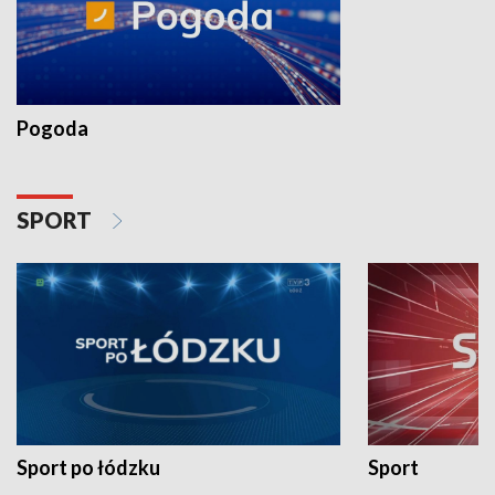
Pogoda
SPORT
Sport po łódzku
Sport