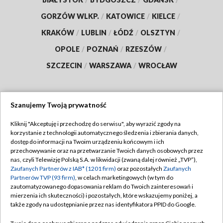
GORZÓW WLKP.
/
KATOWICE
/
KIELCE
/
KRAKÓW
/
LUBLIN
/
ŁÓDŹ
/
OLSZTYN
/
OPOLE
/
POZNAŃ
/
RZESZÓW
/
SZCZECIN
/
WARSZAWA
/
WROCŁAW
Szanujemy Twoją prywatność
Dołącz do nas:
Kliknij "Akceptuję i przechodzę do serwisu", aby wyrazić zgody na
korzystanie z technologii automatycznego śledzenia i zbierania danych,
TVP
dostęp do informacji na Twoim urządzeniu końcowym i ich
Abonament TVP
przechowywanie oraz na przetwarzanie Twoich danych osobowych przez
Regulamin TVP
nas, czyli Telewizję Polską S.A. w likwidacji (zwaną dalej również „TVP”),
Emisja w TVP
Zaufanych Partnerów z IAB* (1201 firm)
oraz pozostałych
Zaufanych
Polityka prywatności
Partnerów TVP (93 firm)
, w celach marketingowych (w tym do
Centrum informacji TVP
Moje zgody
zautomatyzowanego dopasowania reklam do Twoich zainteresowań i
mierzenia ich skuteczności) i pozostałych, które wskazujemy poniżej, a
Naziemna Telewizja Cyfrowa
Pomoc
także zgody na udostępnianie przez nas identyfikatora PPID do Google.
Sklep TVP
Biuro reklamy