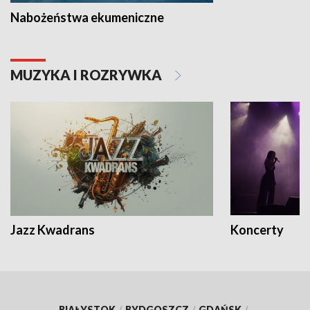
Nabożeństwa ekumeniczne
MUZYKA I ROZRYWKA
Jazz Kwadrans
Koncerty
BIAŁYSTOK
/
BYDGOSZCZ
/
GDAŃSK
/