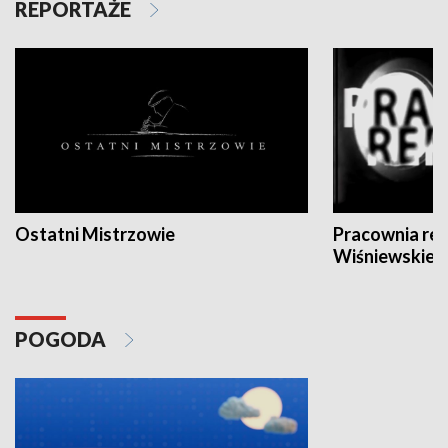
REPORTAŻE
Ostatni Mistrzowie
Pracownia re
Wiśniewskieg
POGODA