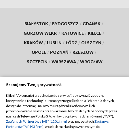
BIAŁYSTOK
/
BYDGOSZCZ
/
GDAŃSK
/
GORZÓW WLKP.
/
KATOWICE
/
KIELCE
/
KRAKÓW
/
LUBLIN
/
ŁÓDŹ
/
OLSZTYN
/
OPOLE
/
POZNAŃ
/
RZESZÓW
/
SZCZECIN
/
WARSZAWA
/
WROCŁAW
Szanujemy Twoją prywatność
Dołącz do nas:
Kliknij "Akceptuję i przechodzę do serwisu", aby wyrazić zgody na
korzystanie z technologii automatycznego śledzenia i zbierania danych,
TVP
dostęp do informacji na Twoim urządzeniu końcowym i ich
Abonament TVP
przechowywanie oraz na przetwarzanie Twoich danych osobowych przez
Regulamin TVP
nas, czyli Telewizję Polską S.A. w likwidacji (zwaną dalej również „TVP”),
Emisja w TVP
Zaufanych Partnerów z IAB* (1201 firm)
oraz pozostałych
Zaufanych
Polityka prywatności
Partnerów TVP (93 firm)
, w celach marketingowych (w tym do