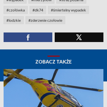
#czołówka
#dk74
#śmiertelny wypadek
#lodzkie
#zderzenie czołowie
ZOBACZ TAKŻE