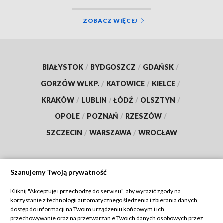
ZOBACZ WIĘCEJ
BIAŁYSTOK
/
BYDGOSZCZ
/
GDAŃSK
/
GORZÓW WLKP.
/
KATOWICE
/
KIELCE
/
KRAKÓW
/
LUBLIN
/
ŁÓDŹ
/
OLSZTYN
/
OPOLE
/
POZNAŃ
/
RZESZÓW
/
SZCZECIN
/
WARSZAWA
/
WROCŁAW
Szanujemy Twoją prywatność
Dołącz do nas:
Kliknij "Akceptuję i przechodzę do serwisu", aby wyrazić zgody na
korzystanie z technologii automatycznego śledzenia i zbierania danych,
TVP
dostęp do informacji na Twoim urządzeniu końcowym i ich
Abonament TVP
przechowywanie oraz na przetwarzanie Twoich danych osobowych przez
Regulamin TVP