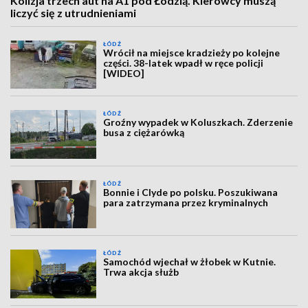
Kolizja trzech aut na A1 pod Łodzią. Kierowcy muszą
liczyć się z utrudnieniami
ŁÓDŹ
Wrócił na miejsce kradzieży po kolejne
części. 38-latek wpadł w ręce policji
[WIDEO]
ŁÓDŹ
Groźny wypadek w Koluszkach. Zderzenie
busa z ciężarówką
ŁÓDŹ
Bonnie i Clyde po polsku. Poszukiwana
para zatrzymana przez kryminalnych
ŁÓDŹ
Samochód wjechał w żłobek w Kutnie.
Trwa akcja służb