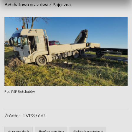
Bełchatowa oraz dwa z Pajęczna.
Fot. PSP Bełchatów
Źródło:
TVP3 Łódź
#wypadek
#mierzynów
#straż pożarna