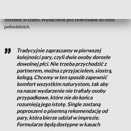
Jak zastrzegają organizatorzy imprezy, wydarzenia nie wolno
rejestrować ani fotografować, dlatego smartfony należy
zostawić w szatni. Wydarzenie jest skierowane do osób
pełnoletnich.
Tradycyjnie zapraszamy w pierwszej
kolejności pary, czyli dwie osoby dorosłe
dowolnej płci. Nie trzeba przychodzić z
partnerem, można z przyjacielem, siostrą,
kolegą. Chcemy w ten sposób zapewnić
komfort wszystkim naturystom, tak aby
na nasze wydarzenie nie trafiały osoby
przypadkowe, które nie do końca
rozumieją jego istotę. Single zostaną
poproszeni o pisemną rekomendację od
pary, która bierze udział w imprezie.
Formularze będą dostępne w kasach