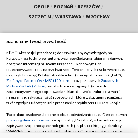
OPOLE
/
POZNAŃ
/
RZESZÓW
/
SZCZECIN
/
WARSZAWA
/
WROCŁAW
Szanujemy Twoją prywatność
Dołącz do nas:
Kliknij "Akceptuję i przechodzę do serwisu", aby wyrazić zgody na
korzystanie z technologii automatycznego śledzenia i zbierania danych,
TVP
dostęp do informacji na Twoim urządzeniu końcowym i ich
Abonament TVP
przechowywanie oraz na przetwarzanie Twoich danych osobowych przez
Regulamin TVP
nas, czyli Telewizję Polską S.A. w likwidacji (zwaną dalej również „TVP”),
Emisja w TVP
Polityka prywatności
Zaufanych Partnerów z IAB* (1201 firm)
oraz pozostałych
Zaufanych
Partnerów TVP (93 firm)
, w celach marketingowych (w tym do
Centrum informacji TVP
Moje zgody
zautomatyzowanego dopasowania reklam do Twoich zainteresowań i
mierzenia ich skuteczności) i pozostałych, które wskazujemy poniżej, a
Naziemna Telewizja Cyfrowa
Pomoc
także zgody na udostępnianie przez nas identyfikatora PPID do Google.
Sklep TVP
Biuro reklamy
Twoje dane osobowe zbierane podczas odwiedzania przez Ciebie naszych
Rada Programowa
Kontakt
poszczególnych serwisów
zwanych dalej „Portalem”, w tym informacje
zapisywane za pomocą technologii takich jak: pliki cookie, sygnalizatory
System NOS
WWW lub innych podobnych technologii umożliwiających świadczenie
dopasowanych i bezpiecznych usług, personalizację treści oraz reklam,