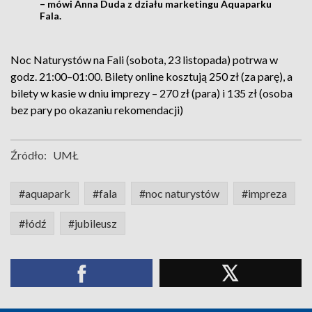
– mówi Anna Duda z działu marketingu Aquaparku
Fala.
Noc Naturystów na Fali (sobota, 23 listopada) potrwa w
godz. 21:00–01:00. Bilety online kosztują 250 zł (za parę), a
bilety w kasie w dniu imprezy – 270 zł (para) i 135 zł (osoba
bez pary po okazaniu rekomendacji)
Źródło:
UMŁ
#aquapark
#fala
#noc naturystów
#impreza
#łódź
#jubileusz