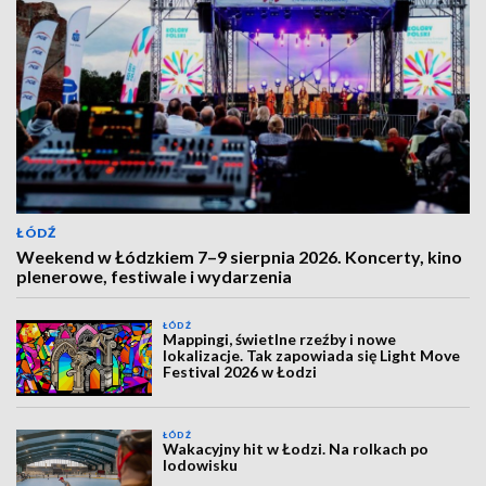
ŁÓDŹ
Weekend w Łódzkiem 7–9 sierpnia 2026. Koncerty, kino
plenerowe, festiwale i wydarzenia
ŁÓDŹ
Mappingi, świetlne rzeźby i nowe
lokalizacje. Tak zapowiada się Light Move
Festival 2026 w Łodzi
ŁÓDŹ
Wakacyjny hit w Łodzi. Na rolkach po
lodowisku