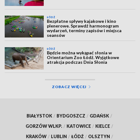
ŁÓDŹ
Bezpłatne spływy kajakowe i kino
plenerowe. Sprawdź harmonogram
wydarzeń, terminy zapisów i miejsca
seansów
ŁÓDŹ
Będzie można wykąpać słonia w
Orientarium Zoo Łódź. Wyjątkowe
atrakcja podczas Dnia Słonia
ZOBACZ WIĘCEJ
BIAŁYSTOK
/
BYDGOSZCZ
/
GDAŃSK
/
GORZÓW WLKP.
/
KATOWICE
/
KIELCE
/
KRAKÓW
/
LUBLIN
/
ŁÓDŹ
/
OLSZTYN
/