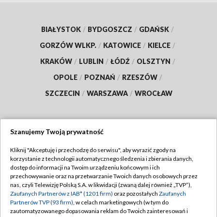
BIAŁYSTOK
/
BYDGOSZCZ
/
GDAŃSK
/
GORZÓW WLKP.
/
KATOWICE
/
KIELCE
/
KRAKÓW
/
LUBLIN
/
ŁÓDŹ
/
OLSZTYN
/
OPOLE
/
POZNAŃ
/
RZESZÓW
/
SZCZECIN
/
WARSZAWA
/
WROCŁAW
Szanujemy Twoją prywatność
Dołącz do nas:
Kliknij "Akceptuję i przechodzę do serwisu", aby wyrazić zgody na
korzystanie z technologii automatycznego śledzenia i zbierania danych,
TVP
dostęp do informacji na Twoim urządzeniu końcowym i ich
Abonament TVP
przechowywanie oraz na przetwarzanie Twoich danych osobowych przez
Regulamin TVP
nas, czyli Telewizję Polską S.A. w likwidacji (zwaną dalej również „TVP”),
Emisja w TVP
Zaufanych Partnerów z IAB* (1201 firm)
oraz pozostałych
Zaufanych
Polityka prywatności
Partnerów TVP (93 firm)
, w celach marketingowych (w tym do
Centrum informacji TVP
Moje zgody
zautomatyzowanego dopasowania reklam do Twoich zainteresowań i