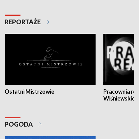
REPORTAŻE
Ostatni Mistrzowie
Pracownia re
Wiśniewskieg
POGODA