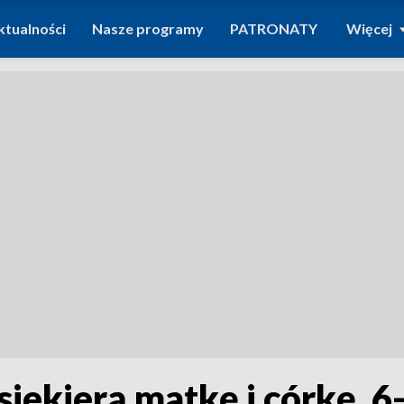
ktualności
Nasze programy
PATRONATY
Więcej
siekierą matkę i córkę. 6