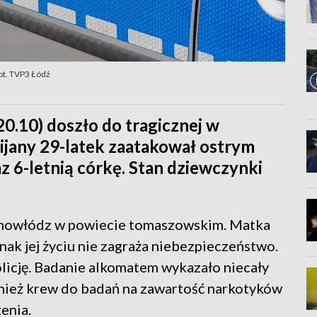
Fot. TVP3 Łódź
20.10) doszło do tragicznej w
ijany 29-latek zaatakował ostrym
z 6-letnią córkę. Stan dziewczynki
Inowłódz w powiecie tomaszowskim. Matka
dnak jej życiu nie zagraża niebezpieczeństwo.
licję. Badanie alkomatem wykazało niecały
nież krew do badań na zawartość narkotyków
enia.