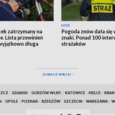
ŁÓDŹ
tek zatrzymany na
Pogoda znów dała się
ie. Lista przewinień
znaki. Ponad 100 inter
wyjątkowo długa
strażaków
ZOBACZ WIĘCEJ
SZCZ
/
GDAŃSK
/
GORZÓW WLKP.
/
KATOWICE
/
KIELCE
/
KRA
N
/
OPOLE
/
POZNAŃ
/
RZESZÓW
/
SZCZECIN
/
WARSZAWA
/
W