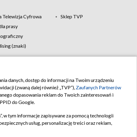
 Telewizja Cyfrowa
Sklep TVP
la prasy
tograficzny
sing (znaki)
klamy
Kontakt
rania danych, dostęp do informacji na Twoim urządzeniu
idacji (zwaną dalej również „TVP”),
Zaufanych Partnerów
anego dopasowania reklam do Twoich zainteresowań i
a PPID do Google.
”, w tym informacje zapisywane za pomocą technologii
zpiecznych usług, personalizację treści oraz reklam,