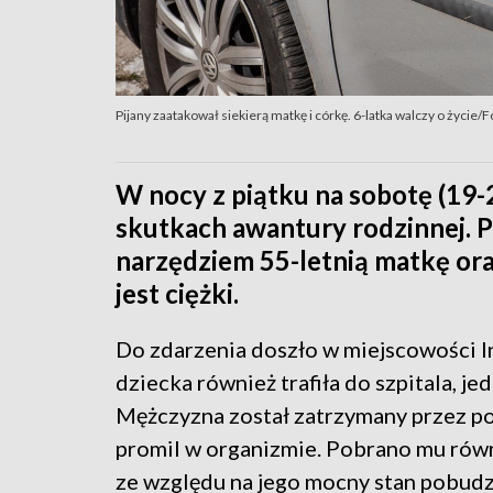
Pijany zaatakował siekierą matkę i córkę. 6-latka walczy o życie/
W nocy z piątku na sobotę (19-
skutkach awantury rodzinnej. P
narzędziem 55-letnią matkę ora
jest ciężki.
Do zdarzenia doszło w miejscowości 
dziecka również trafiła do szpitala, je
Mężczyzna został zatrzymany przez po
promil w organizmie. Pobrano mu rów
ze względu na jego mocny stan pobudz