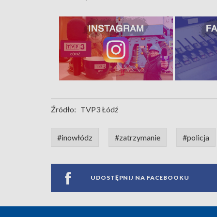
Źródło:
TVP3 Łódź
#inowłódz
#zatrzymanie
#policja
UDOSTĘPNIJ NA FACEBOOKU