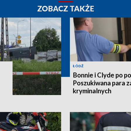
ZOBACZ TAKŻE
ŁÓDŹ
Bonnie i Clyde po po
Poszukiwana para z
kryminalnych