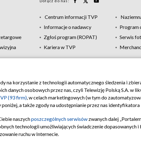
Dołącz do nas:
Centrum informacji TVP
Naziemna
Informacje o nadawcy
Program d
zetargowe
Zgłoś program (ROPAT)
Serwis fo
wizyjna
Kariera w TVP
Merchandi
Polityka prywatności
Moje zgody
Pomoc
Biuro re
ody na korzystanie z technologii automatycznego śledzenia i zbie
 danych osobowych przez nas, czyli Telewizję Polską S.A. w likw
VP (93 firm)
, w celach marketingowych (w tym do zautomatyzow
 poniżej, a także zgody na udostępnianie przez nas identyfikator
Ciebie naszych
poszczególnych serwisów
zwanych dalej „Portalem
obnych technologii umożliwiających świadczenie dopasowanych i be
zowanie ruchu w Internecie.