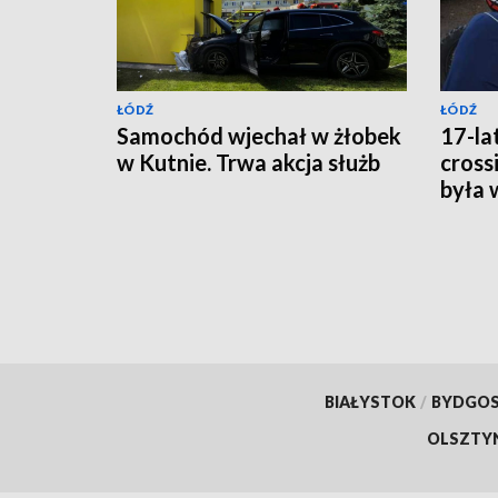
ŁÓDŹ
ŁÓDŹ
Samochód wjechał w żłobek
17-la
w Kutnie. Trwa akcja służb
cross
była 
BIAŁYSTOK
/
BYDGO
OLSZTY