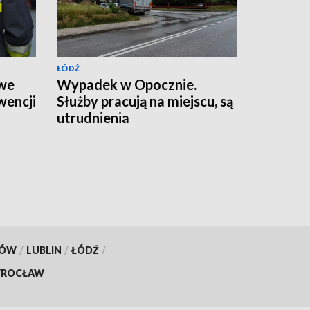
ŁÓDŹ
 we
Wypadek w Opocznie.
wencji
Służby pracują na miejscu, są
utrudnienia
KÓW
/
LUBLIN
/
ŁÓDŹ
/
ROCŁAW