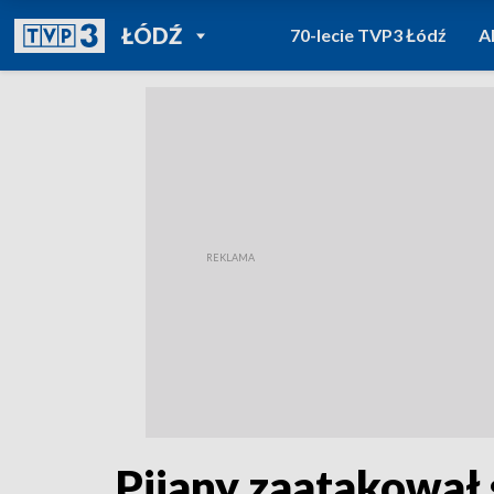
POWRÓT DO
ŁÓDŹ
70-lecie TVP3 Łódź
A
TVP REGIONY
Pijany zaatakował 