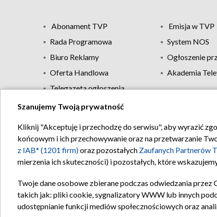
Abonament TVP
Emisja w TVP
Rada Programowa
System NOS
Biuro Reklamy
Ogłoszenie pr
Oferta Handlowa
Akademia Tele
Telegazeta ogłoszenia
Szanujemy Twoją prywatność
Regulamin TVP
Kliknij "Akceptuję i przechodzę do serwisu", aby wyrazić zg
końcowym i ich przechowywanie oraz na przetwarzanie Twoich
z IAB* (1201 firm)
oraz pozostałych
Zaufanych Partnerów T
mierzenia ich skuteczności) i pozostałych, które wskazujemy
Twoje dane osobowe zbierane podczas odwiedzania przez 
takich jak: pliki cookie, sygnalizatory WWW lub innych pod
udostępnianie funkcji mediów społecznościowych oraz anali