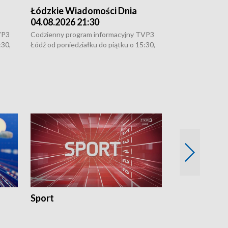
Łódzkie Wiadomości Dnia
Łódzkie Wia
04.08.2026 21:30
04.08.2026 1
VP3
Codzienny program informacyjny TVP3
Codzienny progr
:30,
Łódź od poniedziałku do piątku o 15:30,
Łódź od poniedzi
16:30, 18:30 i 21:30. W weekendy o
16:30, 18:30 i 2
18:30 i 21:30.
18:30 i 21:30.
Sport
Rozmowa Dn