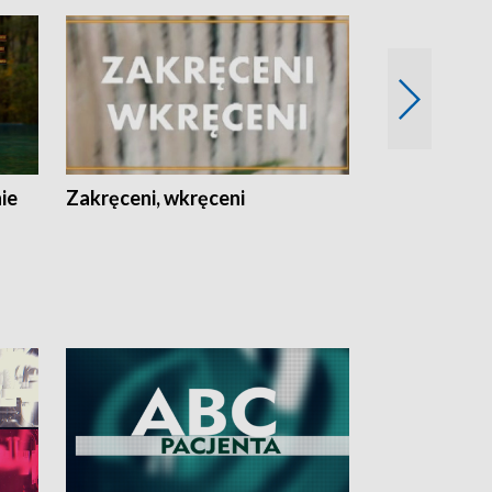
nie
Zakręceni, wkręceni
Skarby Łodzi