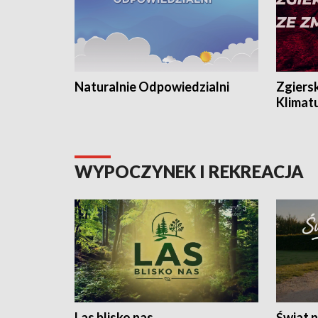
Naturalnie Odpowiedzialni
Zgiers
Klimat
WYPOCZYNEK I REKREACJA
Las blisko nas
Świat n