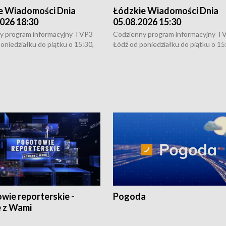
e Wiadomości Dnia
Łódzkie Wiadomości Dnia
026 18:30
05.08.2026 15:30
y program informacyjny TVP3
Codzienny program informacyjny T
oniedziałku do piątku o 15:30,
Łódź od poniedziałku do piątku o 15
:30 i 21:30. W weekendy o
16:30, 18:30 i 21:30. W weekendy o
1:30.
18:30 i 21:30.
wie reporterskie -
Pogoda
 z Wami