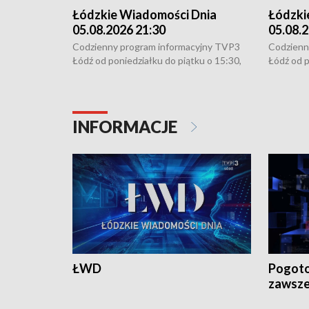
Łódzkie Wiadomości Dnia
Łódzki
05.08.2026 21:30
05.08.2
Codzienny program informacyjny TVP3
Codzienn
Łódź od poniedziałku do piątku o 15:30,
Łódź od p
16:30, 18:30 i 21:30. W weekendy o
16:30, 18
18:30 i 21:30.
18:30 i 2
INFORMACJE
ŁWD
Pogoto
zawsze