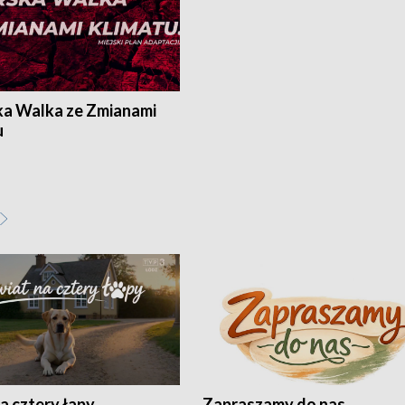
ka Walka ze Zmianami
u
a cztery łapy
Zapraszamy do nas