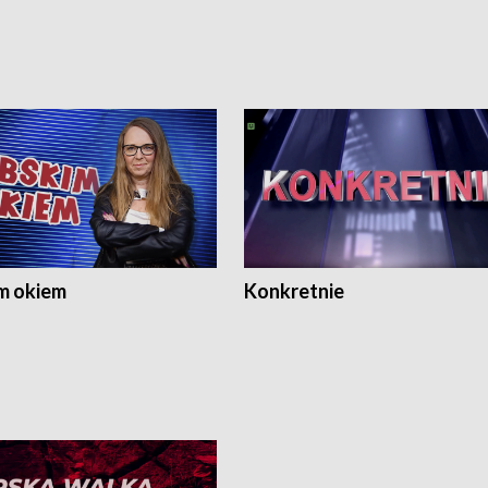
m okiem
Konkretnie