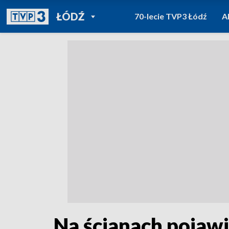
POWRÓT DO
ŁÓDŹ
70-lecie TVP3 Łódź
A
TVP REGIONY
Na ścianach pojawi