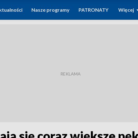
ktualności
Nasze programy
PATRONATY
Więcej
ają się coraz większe pę