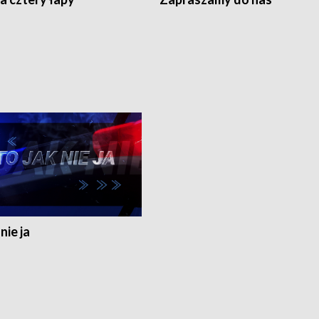
nie ja