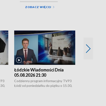
ZOBACZ WIĘCEJ
Łódzkie Wiadomości Dnia
Łódzkie Wia
05.08.2026 21:30
05.08.2026 1
VP3
Codzienny program informacyjny TVP3
Codzienny progr
:30,
Łódź od poniedziałku do piątku o 15:30,
Łódź od poniedzi
16:30, 18:30 i 21:30. W weekendy o
16:30, 18:30 i 2
18:30 i 21:30.
18:30 i 21:30.