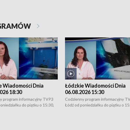
OGRAMÓW
e Wiadomości Dnia
Łódzkie Wiadomości Dnia
026 18:30
06.08.2026 15:30
y program informacyjny TVP3
Codzienny program informacyjny T
oniedziałku do piątku o 15:30,
Łódź od poniedziałku do piątku o 15
:30 i 21:30. W weekendy o
16:30, 18:30 i 21:30. W weekendy o
1:30.
18:30 i 21:30.