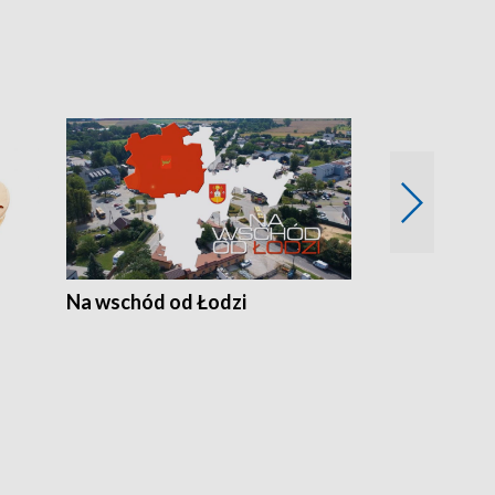
Na wschód od Łodzi
Zimowe szal
Polski