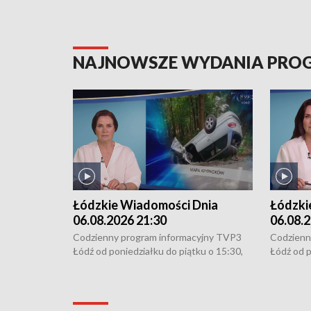
NAJNOWSZE WYDANIA PR
Łódzkie Wiadomości Dnia
Łódzki
06.08.2026 21:30
06.08.2
Codzienny program informacyjny TVP3
Codzienn
Łódź od poniedziałku do piątku o 15:30,
Łódź od p
16:30, 18:30 i 21:30. W weekendy o
16:30, 18
18:30 i 21:30.
18:30 i 2