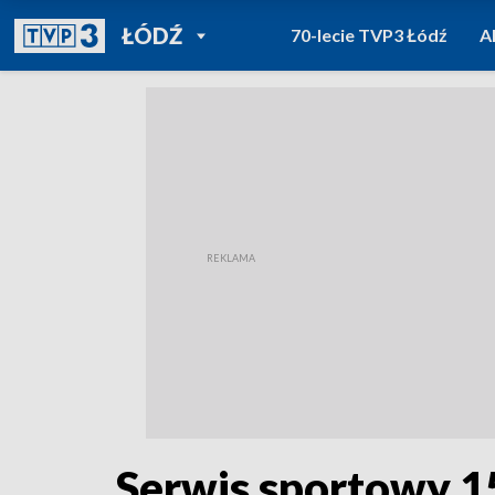
POWRÓT DO
ŁÓDŹ
70-lecie TVP3 Łódź
A
TVP REGIONY
Serwis sportowy 1