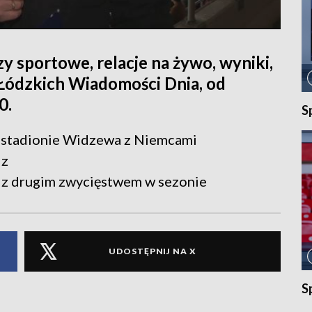
y sportowe, relacje na żywo, wyniki,
 Łódzkich Wiadomości Dnia, od
0.
S
na stadionie Widzewa z Niemcami
dz
ź z drugim zwycięstwem w sezonie
UDOSTĘPNIJ NA X
S