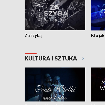
Za szybą
Kto jak 
KULTURA I SZTUKA