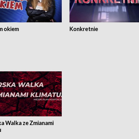
m okiem
Konkretnie
ka Walka ze Zmianami
u