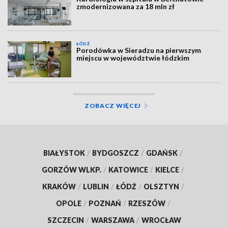
zmodernizowana za 18 mln zł
ŁÓDŹ
Porodówka w Sieradzu na pierwszym
miejscu w województwie łódzkim
ZOBACZ WIĘCEJ
BIAŁYSTOK
/
BYDGOSZCZ
/
GDAŃSK
/
GORZÓW WLKP.
/
KATOWICE
/
KIELCE
/
KRAKÓW
/
LUBLIN
/
ŁÓDŹ
/
OLSZTYN
/
OPOLE
/
POZNAŃ
/
RZESZÓW
/
SZCZECIN
/
WARSZAWA
/
WROCŁAW