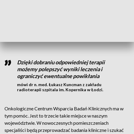
Nowotwory złośliwe są jedną z głównych przyczyn zgonów
w Polsce i na świecie. W ostatnich latach wykrywa się ich
coraz więcej, coraz częściej wśród młodych ludzi. Diagnozę
co roku słyszy blisko 165 tys. Polaków. A chorych jest ponad
milion.
Dzięki dobraniu odpowiedniej terapii
możemy polepszyć wyniki leczenia i
ograniczyć ewentualne powikłania
mówi dr n. med. Łukasz Kuncman z zakładu
radioterapii szpitala im. Kopernika w Łodzi.
Onkologiczne Centrum Wsparcia Badań Klinicznych ma w
tym pomóc. Jest to trzecie takie miejsce w naszym
województwie. W nowoczesnych pomieszczeniach
specjaliści będą przeprowadzać badania kliniczne i szukać