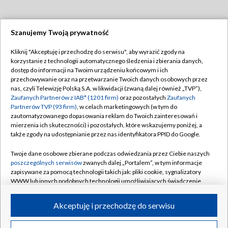
Szanujemy Twoją prywatność
Dołącz do nas:
Kliknij "Akceptuję i przechodzę do serwisu", aby wyrazić zgody na
korzystanie z technologii automatycznego śledzenia i zbierania danych,
TVP
dostęp do informacji na Twoim urządzeniu końcowym i ich
Abonament TVP
przechowywanie oraz na przetwarzanie Twoich danych osobowych przez
Regulamin TVP
nas, czyli Telewizję Polską S.A. w likwidacji (zwaną dalej również „TVP”),
Emisja w TVP
Polityka prywatności
Zaufanych Partnerów z IAB* (1201 firm)
oraz pozostałych
Zaufanych
Partnerów TVP (93 firm)
, w celach marketingowych (w tym do
Centrum informacji TVP
Moje zgody
zautomatyzowanego dopasowania reklam do Twoich zainteresowań i
mierzenia ich skuteczności) i pozostałych, które wskazujemy poniżej, a
Naziemna Telewizja Cyfrowa
Pomoc
także zgody na udostępnianie przez nas identyfikatora PPID do Google.
Sklep TVP
Biuro reklamy
Twoje dane osobowe zbierane podczas odwiedzania przez Ciebie naszych
Rada Programowa
Kontakt
poszczególnych serwisów
zwanych dalej „Portalem”, w tym informacje
zapisywane za pomocą technologii takich jak: pliki cookie, sygnalizatory
System NOS
WWW lub innych podobnych technologii umożliwiających świadczenie
dopasowanych i bezpiecznych usług, personalizację treści oraz reklam,
Informacje o nadawcy
Kanały
udostępnianie funkcji mediów społecznościowych oraz analizowanie
Akceptuję i przechodzę do serwisu
ruchu w Internecie.
Program dla prasy
©2026 Telewizja Polska S.A. w likwidacji
Biuro Reklamy
Twoje dane osobowe zbierane podczas odwiedzania przez Ciebie