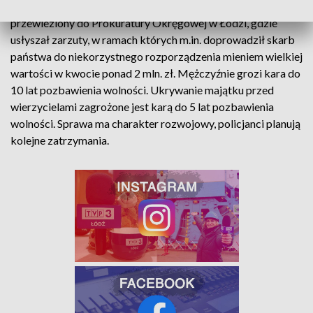
gdzie zatrzymali 67-letniego mężczyznę. Został on
przewieziony do Prokuratury Okręgowej w Łodzi, gdzie
usłyszał zarzuty, w ramach których m.in. doprowadził skarb
państwa do niekorzystnego rozporządzenia mieniem wielkiej
wartości w kwocie ponad 2 mln. zł. Mężczyźnie grozi kara do
10 lat pozbawienia wolności. Ukrywanie majątku przed
wierzycielami zagrożone jest karą do 5 lat pozbawienia
wolności. Sprawa ma charakter rozwojowy, policjanci planują
kolejne zatrzymania.