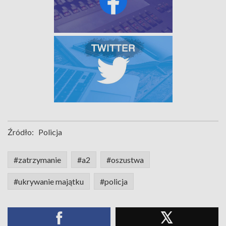
Źródło:
Policja
#zatrzymanie
#a2
#oszustwa
#ukrywanie majątku
#policja