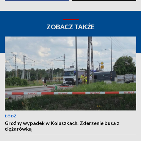
ZOBACZ TAKŻE
ŁÓDŹ
Groźny wypadek w Koluszkach. Zderzenie busa z
ciężarówką