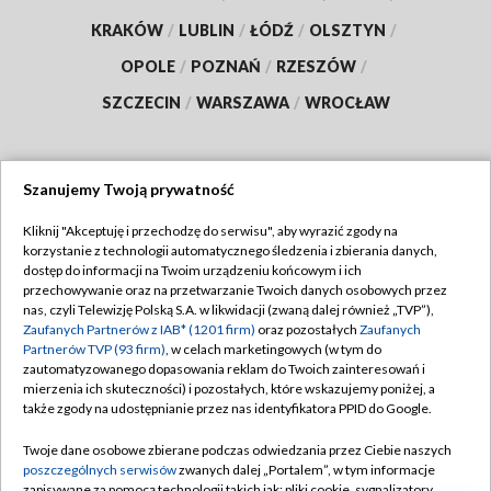
KRAKÓW
/
LUBLIN
/
ŁÓDŹ
/
OLSZTYN
/
OPOLE
/
POZNAŃ
/
RZESZÓW
/
SZCZECIN
/
WARSZAWA
/
WROCŁAW
Szanujemy Twoją prywatność
Dołącz do nas:
Kliknij "Akceptuję i przechodzę do serwisu", aby wyrazić zgody na
korzystanie z technologii automatycznego śledzenia i zbierania danych,
TVP
dostęp do informacji na Twoim urządzeniu końcowym i ich
Abonament TVP
przechowywanie oraz na przetwarzanie Twoich danych osobowych przez
Regulamin TVP
nas, czyli Telewizję Polską S.A. w likwidacji (zwaną dalej również „TVP”),
Emisja w TVP
Zaufanych Partnerów z IAB* (1201 firm)
oraz pozostałych
Zaufanych
Polityka prywatności
Partnerów TVP (93 firm)
, w celach marketingowych (w tym do
Centrum informacji TVP
Moje zgody
zautomatyzowanego dopasowania reklam do Twoich zainteresowań i
mierzenia ich skuteczności) i pozostałych, które wskazujemy poniżej, a
Naziemna Telewizja Cyfrowa
Pomoc
także zgody na udostępnianie przez nas identyfikatora PPID do Google.
Sklep TVP
Biuro reklamy
Twoje dane osobowe zbierane podczas odwiedzania przez Ciebie naszych
Rada Programowa
poszczególnych serwisów
zwanych dalej „Portalem”, w tym informacje
Kontakt
zapisywane za pomocą technologii takich jak: pliki cookie, sygnalizatory