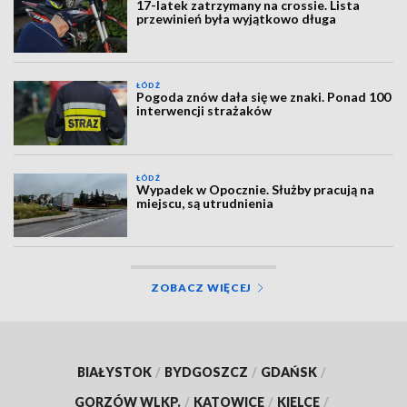
17-latek zatrzymany na crossie. Lista
przewinień była wyjątkowo długa
ŁÓDŹ
Pogoda znów dała się we znaki. Ponad 100
interwencji strażaków
ŁÓDŹ
Wypadek w Opocznie. Służby pracują na
miejscu, są utrudnienia
ZOBACZ WIĘCEJ
BIAŁYSTOK
/
BYDGOSZCZ
/
GDAŃSK
/
GORZÓW WLKP.
/
KATOWICE
/
KIELCE
/