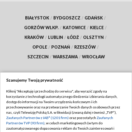
BIAŁYSTOK
/
BYDGOSZCZ
/
GDAŃSK
/
GORZÓW WLKP.
/
KATOWICE
/
KIELCE
/
KRAKÓW
/
LUBLIN
/
ŁÓDŹ
/
OLSZTYN
/
OPOLE
/
POZNAŃ
/
RZESZÓW
/
SZCZECIN
/
WARSZAWA
/
WROCŁAW
Szanujemy Twoją prywatność
Dołącz do nas:
Kliknij "Akceptuję i przechodzę do serwisu", aby wyrazić zgody na
korzystanie z technologii automatycznego śledzenia i zbierania danych,
TVP
dostęp do informacji na Twoim urządzeniu końcowym i ich
Abonament TVP
przechowywanie oraz na przetwarzanie Twoich danych osobowych przez
Regulamin TVP
nas, czyli Telewizję Polską S.A. w likwidacji (zwaną dalej również „TVP”),
Emisja w TVP
Zaufanych Partnerów z IAB* (1201 firm)
oraz pozostałych
Zaufanych
Polityka prywatności
Partnerów TVP (93 firm)
, w celach marketingowych (w tym do
Centrum informacji TVP
Moje zgody
zautomatyzowanego dopasowania reklam do Twoich zainteresowań i