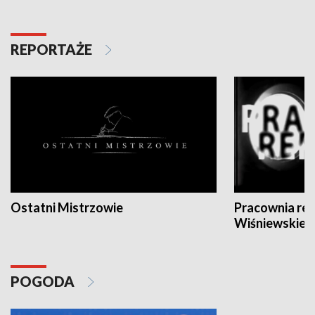
REPORTAŻE
Ostatni Mistrzowie
Pracownia re
Wiśniewskieg
POGODA