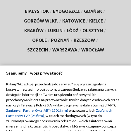
BIAŁYSTOK
/
BYDGOSZCZ
/
GDAŃSK
/
GORZÓW WLKP.
/
KATOWICE
/
KIELCE
/
KRAKÓW
/
LUBLIN
/
ŁÓDŹ
/
OLSZTYN
/
OPOLE
/
POZNAŃ
/
RZESZÓW
/
SZCZECIN
/
WARSZAWA
/
WROCŁAW
Szanujemy Twoją prywatność
Dołącz do nas:
Kliknij "Akceptuję i przechodzę do serwisu", aby wyrazić zgody na
korzystanie z technologii automatycznego śledzenia i zbierania danych,
TVP
dostęp do informacji na Twoim urządzeniu końcowym i ich
Abonament TVP
przechowywanie oraz na przetwarzanie Twoich danych osobowych przez
Regulamin TVP
nas, czyli Telewizję Polską S.A. w likwidacji (zwaną dalej również „TVP”),
Emisja w TVP
Zaufanych Partnerów z IAB* (1201 firm)
oraz pozostałych
Zaufanych
Polityka prywatności
Partnerów TVP (93 firm)
, w celach marketingowych (w tym do
Centrum informacji TVP
Moje zgody
zautomatyzowanego dopasowania reklam do Twoich zainteresowań i
mierzenia ich skuteczności) i pozostałych, które wskazujemy poniżej, a
Naziemna Telewizja Cyfrowa
Pomoc