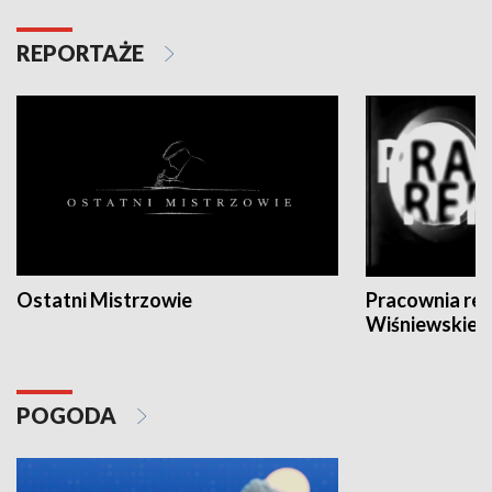
REPORTAŻE
Ostatni Mistrzowie
Pracownia re
Wiśniewskieg
POGODA