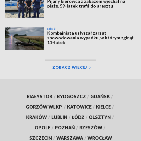
Pijany kierowca z zakazem wjechał na
plażę. 59-latek trafił do aresztu
ŁÓDŹ
Kombajnista usłyszał zarzut
spowodowania wypadku, w którym zginął
11-latek
ZOBACZ WIĘCEJ
BIAŁYSTOK
/
BYDGOSZCZ
/
GDAŃSK
/
GORZÓW WLKP.
/
KATOWICE
/
KIELCE
/
KRAKÓW
/
LUBLIN
/
ŁÓDŹ
/
OLSZTYN
/
OPOLE
/
POZNAŃ
/
RZESZÓW
/
SZCZECIN
/
WARSZAWA
/
WROCŁAW