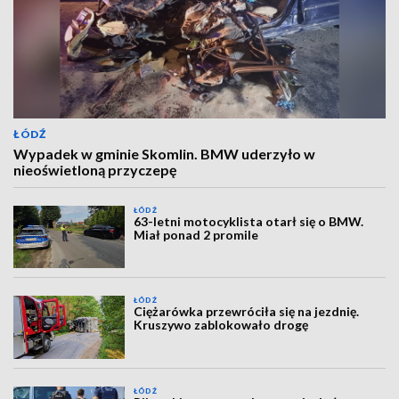
ŁÓDŹ
Wypadek w gminie Skomlin. BMW uderzyło w
nieoświetloną przyczepę
ŁÓDŹ
63-letni motocyklista otarł się o BMW.
Miał ponad 2 promile
ŁÓDŹ
Ciężarówka przewróciła się na jezdnię.
Kruszywo zablokowało drogę
ŁÓDŹ