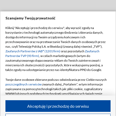
Szanujemy Twoją prywatność
Dołącz do nas:
Kliknij "Akceptuję i przechodzę do serwisu", aby wyrazić zgody na
korzystanie z technologii automatycznego śledzenia i zbierania danych,
TVP
dostęp do informacji na Twoim urządzeniu końcowym i ich
Abonament TVP
przechowywanie oraz na przetwarzanie Twoich danych osobowych przez
Regulamin TVP
nas, czyli Telewizję Polską S.A. w likwidacji (zwaną dalej również „TVP”),
Emisja w TVP
Polityka prywatności
Zaufanych Partnerów z IAB* (1201 firm)
oraz pozostałych
Zaufanych
Partnerów TVP (93 firm)
, w celach marketingowych (w tym do
Centrum informacji TVP
Moje zgody
zautomatyzowanego dopasowania reklam do Twoich zainteresowań i
mierzenia ich skuteczności) i pozostałych, które wskazujemy poniżej, a
Naziemna Telewizja Cyfrowa
Pomoc
także zgody na udostępnianie przez nas identyfikatora PPID do Google.
Sklep TVP
Biuro reklamy
Twoje dane osobowe zbierane podczas odwiedzania przez Ciebie naszych
Rada Programowa
Kontakt
poszczególnych serwisów
zwanych dalej „Portalem”, w tym informacje
zapisywane za pomocą technologii takich jak: pliki cookie, sygnalizatory
System NOS
WWW lub innych podobnych technologii umożliwiających świadczenie
dopasowanych i bezpiecznych usług, personalizację treści oraz reklam,
Informacje o nadawcy
Kanały
udostępnianie funkcji mediów społecznościowych oraz analizowanie
Akceptuję i przechodzę do serwisu
ruchu w Internecie.
Program dla prasy
©2026 Telewizja Polska S.A. w likwidacji