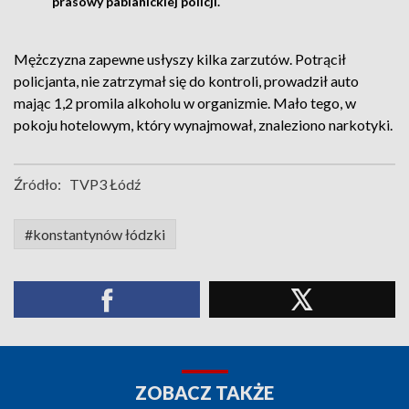
prasowy pabianickiej policji.
Mężczyzna zapewne usłyszy kilka zarzutów. Potrącił
policjanta, nie zatrzymał się do kontroli, prowadził auto
mając 1,2 promila alkoholu w organizmie. Mało tego, w
pokoju hotelowym, który wynajmował, znaleziono narkotyki.
Źródło:
TVP3 Łódź
#konstantynów łódzki
ZOBACZ TAKŻE