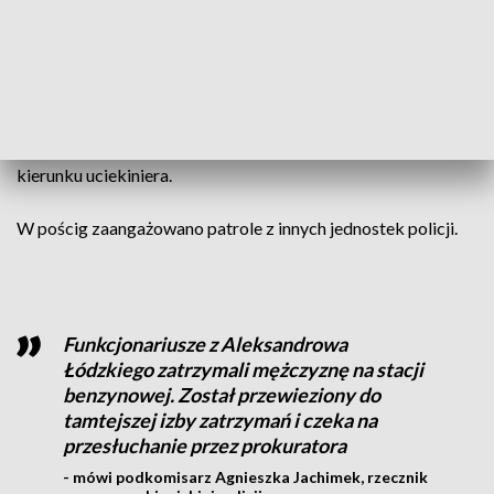
Funkcjonariusze patrolując miasto zwracali uwagę na
Nissana na łódzkich numerach rejestracyjnych. Tym autem
miał podróżować 25-latek. Zauważyli pojazd na ulicy
Zgierskiej. Kiedy policjant podszedł do zaparkowanego
samochodu, mężczyzna ruszył gwałtownie potrącając
funkcjonariusza, który po chwili oddał kilka strzałów w
kierunku uciekiniera.
W pościg zaangażowano patrole z innych jednostek policji.
Funkcjonariusze z Aleksandrowa
Łódzkiego zatrzymali mężczyznę na stacji
benzynowej. Został przewieziony do
tamtejszej izby zatrzymań i czeka na
przesłuchanie przez prokuratora
- mówi podkomisarz Agnieszka Jachimek, rzecznik