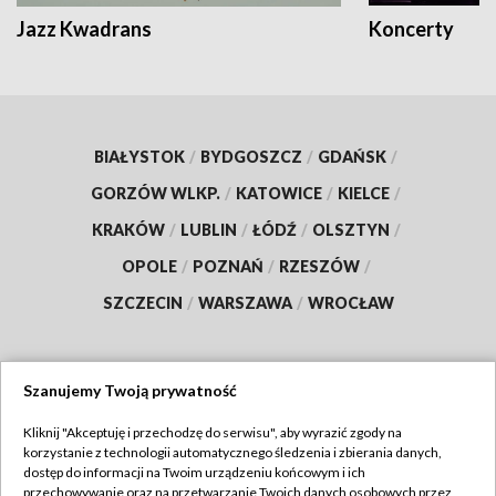
Jazz Kwadrans
Koncerty
BIAŁYSTOK
/
BYDGOSZCZ
/
GDAŃSK
/
GORZÓW WLKP.
/
KATOWICE
/
KIELCE
/
KRAKÓW
/
LUBLIN
/
ŁÓDŹ
/
OLSZTYN
/
OPOLE
/
POZNAŃ
/
RZESZÓW
/
SZCZECIN
/
WARSZAWA
/
WROCŁAW
Szanujemy Twoją prywatność
Dołącz do nas:
Kliknij "Akceptuję i przechodzę do serwisu", aby wyrazić zgody na
korzystanie z technologii automatycznego śledzenia i zbierania danych,
TVP
dostęp do informacji na Twoim urządzeniu końcowym i ich
Abonament TVP
przechowywanie oraz na przetwarzanie Twoich danych osobowych przez