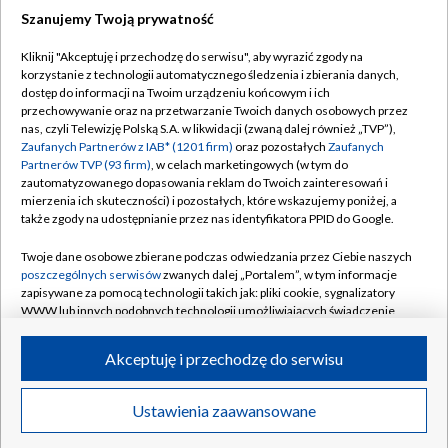
Szanujemy Twoją prywatność
Dołącz do nas:
Kliknij "Akceptuję i przechodzę do serwisu", aby wyrazić zgody na
korzystanie z technologii automatycznego śledzenia i zbierania danych,
TVP
dostęp do informacji na Twoim urządzeniu końcowym i ich
Abonament TVP
przechowywanie oraz na przetwarzanie Twoich danych osobowych przez
Regulamin TVP
nas, czyli Telewizję Polską S.A. w likwidacji (zwaną dalej również „TVP”),
Emisja w TVP
Zaufanych Partnerów z IAB* (1201 firm)
oraz pozostałych
Zaufanych
Polityka prywatności
Partnerów TVP (93 firm)
, w celach marketingowych (w tym do
Centrum informacji TVP
Moje zgody
zautomatyzowanego dopasowania reklam do Twoich zainteresowań i
mierzenia ich skuteczności) i pozostałych, które wskazujemy poniżej, a
Naziemna Telewizja Cyfrowa
Pomoc
także zgody na udostępnianie przez nas identyfikatora PPID do Google.
Sklep TVP
Biuro reklamy
Twoje dane osobowe zbierane podczas odwiedzania przez Ciebie naszych
Rada Programowa
poszczególnych serwisów
zwanych dalej „Portalem”, w tym informacje
Kontakt
zapisywane za pomocą technologii takich jak: pliki cookie, sygnalizatory
System NOS
WWW lub innych podobnych technologii umożliwiających świadczenie
dopasowanych i bezpiecznych usług, personalizację treści oraz reklam,
Informacje o nadawcy
Kanały
udostępnianie funkcji mediów społecznościowych oraz analizowanie
Akceptuję i przechodzę do serwisu
ruchu w Internecie.
Program dla prasy
©2026 Telewizja Polska S.A. w likwidacji
Biuro Reklamy
Twoje dane osobowe zbierane podczas odwiedzania przez Ciebie
Ustawienia zaawansowane
poszczególnych serwisów
na Portalu, takie jak adresy IP, identyfikatory
Ogłoszenie przetargowe
Twoich urządzeń końcowych i identyfikatory plików cookie, informacje o