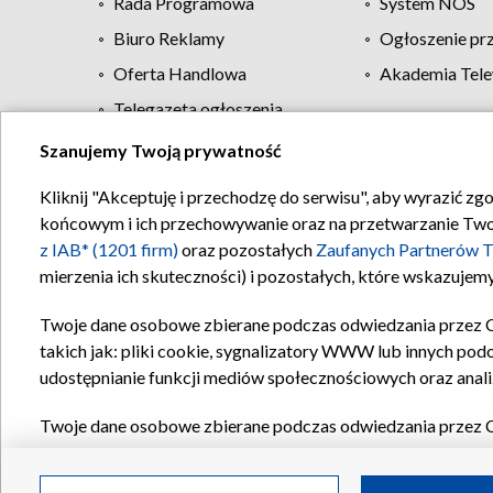
Rada Programowa
System NOS
Biuro Reklamy
Ogłoszenie pr
Oferta Handlowa
Akademia Tele
Telegazeta ogłoszenia
Szanujemy Twoją prywatność
Regulamin TVP
Kliknij "Akceptuję i przechodzę do serwisu", aby wyrazić zg
końcowym i ich przechowywanie oraz na przetwarzanie Twoich
z IAB* (1201 firm)
oraz pozostałych
Zaufanych Partnerów T
mierzenia ich skuteczności) i pozostałych, które wskazujemy
Twoje dane osobowe zbierane podczas odwiedzania przez 
takich jak: pliki cookie, sygnalizatory WWW lub innych pod
udostępnianie funkcji mediów społecznościowych oraz anali
Twoje dane osobowe zbierane podczas odwiedzania przez 
plików cookie, informacje o Twoich wyszukiwaniach w serwi
Partnerów TVP
dla realizacji następujących celów i funkc