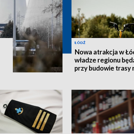
ŁÓDŹ
Nowa atrakcja w Łód
władze regionu bę
przy budowie trasy