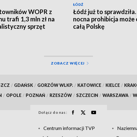
ŁÓDŹ
atowników WOPR z
Łódź już to sprawdziła.
u trafi 1,3 mln zł na
nocna prohibicja może 
alistyczny sprzęt
całą Polskę
ZOBACZ WIĘCEJ
SZCZ
/
GDAŃSK
/
GORZÓW WLKP.
/
KATOWICE
/
KIELCE
/
KRA
N
/
OPOLE
/
POZNAŃ
/
RZESZÓW
/
SZCZECIN
/
WARSZAWA
/
W
Dołącz do nas:
Centrum informacji TVP
Naziemna