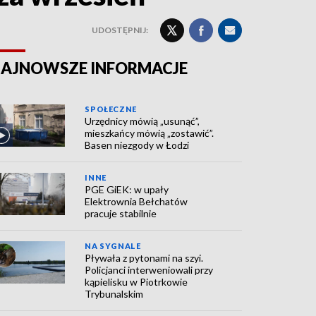
UDOSTĘPNIJ:
AJNOWSZE INFORMACJE
SPOŁECZNE
Urzędnicy mówią „usunąć”,
mieszkańcy mówią „zostawić”.
Basen niezgody w Łodzi
INNE
PGE GiEK: w upały
Elektrownia Bełchatów
pracuje stabilnie
NA SYGNALE
Pływała z pytonami na szyi.
Policjanci interweniowali przy
kąpielisku w Piotrkowie
Trybunalskim