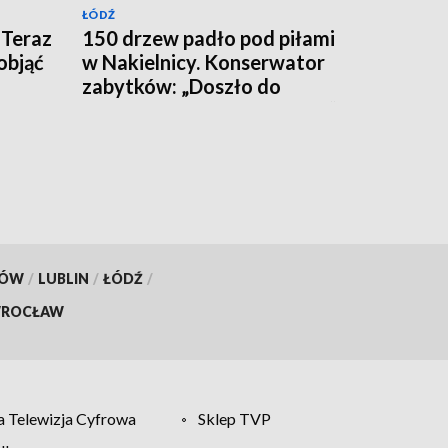
ŁÓDŹ
 Teraz
150 drzew padło pod piłami
objąć
w Nakielnicy. Konserwator
zabytków: „Doszło do
całkowitej destrukcji parku”
KÓW
/
LUBLIN
/
ŁÓDŹ
/
ROCŁAW
 Telewizja Cyfrowa
Sklep TVP