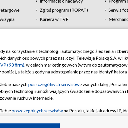
Informacje o nadawcy
Program d
zetargowe
Zgłoś program (ROPAT)
Serwis fo
wizyjna
Kariera w TVP
Merchandi
Polityka prywatności
Moje zgody
Pomoc
Biuro re
ody na korzystanie z technologii automatycznego śledzenia i zbie
 danych osobowych przez nas, czyli Telewizję Polską S.A. w likw
VP (93 firm)
, w celach marketingowych (w tym do zautomatyzow
 poniżej, a także zgody na udostępnianie przez nas identyfikator
Ciebie naszych
poszczególnych serwisów
zwanych dalej „Portalem
obnych technologii umożliwiających świadczenie dopasowanych i be
zowanie ruchu w Internecie.
Ciebie
poszczególnych serwisów
na Portalu, takie jak adresy IP, 
sach Portalu czy historia odwiedzin będą przetwarzane przez TV
ji: przechowywania informacji na urządzeniu lub dostęp do nich,
©2026 Telewizja Polska S.A. w likwidacji