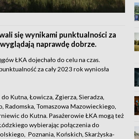
ali się wynikami punktualności za
i wyglądają naprawdę dobrze.
gów ŁKA dojechało do celu na czas.
 punktualność za cały 2023 rok wyniosła
 do Kutna, Łowicza, Zgierza, Sieradza,
ego, Radomska, Tomaszowa Mazowieckiego,
erniewic do Kutna. Pasażerowie ŁKA mogą też
ódzkiego wybierając połączenia do
lskiego, Poznania, Końskich, Skarżyska-