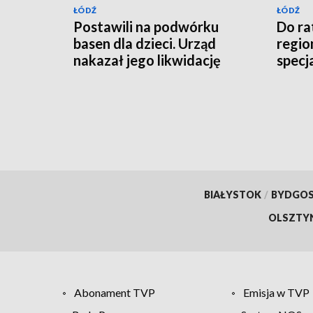
ŁÓDŹ
ŁÓDŹ
Postawili na podwórku
Do r
basen dla dzieci. Urząd
region
nakazał jego likwidację
specj
BIAŁYSTOK
/
BYDGO
OLSZTY
Abonament TVP
Emisja w TVP