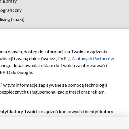
la prasy
tograficzny
sing (znaki)
klamy
Kontakt
rania danych, dostęp do informacji na Twoim urządzeniu
idacji (zwaną dalej również „TVP”),
Zaufanych Partnerów
anego dopasowania reklam do Twoich zainteresowań i
a PPID do Google.
”, w tym informacje zapisywane za pomocą technologii
zpiecznych usług, personalizację treści oraz reklam,
identyfikatory Twoich urządzeń końcowych i identyfikatory
P,
Zaufanych Partnerów z IAB
oraz pozostałych
Zaufanych
 wyboru podstawowych reklam, wyboru spersonalizowanych