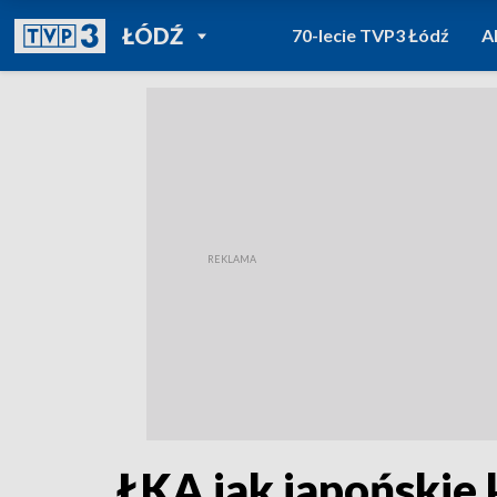
POWRÓT DO
ŁÓDŹ
70-lecie TVP3 Łódź
A
TVP REGIONY
ŁKA jak japońskie 