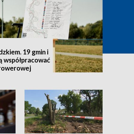
zkiem. 19 gmin i
dą współpracować
 rowerowej