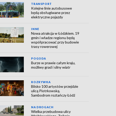
TRANSPORT
Kolejne linie autobusowe
będą obsługiwane przez
elektryczne pojazdy
INNE
Nowa atrakcja w Łódzkiem. 19
gmin i władze regionu będą
współpracować przy budowie
trasy rowerowej
POGODA
Burze w prawie całym kraju,
możliwy grad i silny wiatr
ROZRYWKA
Blisko 100 artystów przejdzie
ulicą Piotrkowską.
Sambodrom roztańczy Łódź
NA DROGACH
Wielka przebudowa ulicy
Wróblewskiego. Zniknie