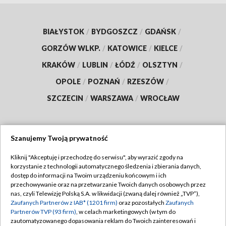
BIAŁYSTOK
/
BYDGOSZCZ
/
GDAŃSK
/
GORZÓW WLKP.
/
KATOWICE
/
KIELCE
/
KRAKÓW
/
LUBLIN
/
ŁÓDŹ
/
OLSZTYN
/
OPOLE
/
POZNAŃ
/
RZESZÓW
/
SZCZECIN
/
WARSZAWA
/
WROCŁAW
Szanujemy Twoją prywatność
Dołącz do nas:
Kliknij "Akceptuję i przechodzę do serwisu", aby wyrazić zgody na
korzystanie z technologii automatycznego śledzenia i zbierania danych,
TVP
dostęp do informacji na Twoim urządzeniu końcowym i ich
Abonament TVP
przechowywanie oraz na przetwarzanie Twoich danych osobowych przez
Regulamin TVP
nas, czyli Telewizję Polską S.A. w likwidacji (zwaną dalej również „TVP”),
Emisja w TVP
Polityka prywatności
Zaufanych Partnerów z IAB* (1201 firm)
oraz pozostałych
Zaufanych
Partnerów TVP (93 firm)
, w celach marketingowych (w tym do
Centrum informacji TVP
Moje zgody
zautomatyzowanego dopasowania reklam do Twoich zainteresowań i