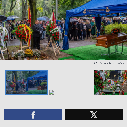
fot.Agnieszka Bohdanowicz