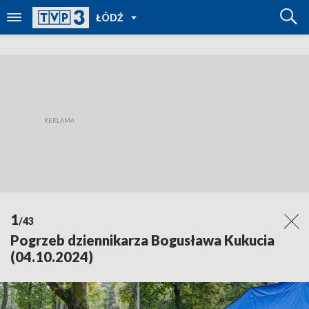
POWRÓT
ŁÓDŹ
DO
TVP
REGIONY
1
/43
Pogrzeb dziennikarza Bogusława Kukucia
(04.10.2024)