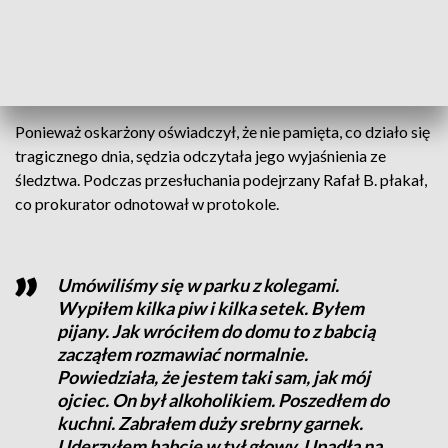
Oskarżony stanął dziś przed sądem fot. PAP/Marian Zubrzycki
Ponieważ oskarżony oświadczył, że nie pamięta, co działo się
tragicznego dnia, sędzia odczytała jego wyjaśnienia ze
śledztwa. Podczas przesłuchania podejrzany Rafał B. płakał,
co prokurator odnotował w protokole.
Umówiliśmy się w parku z kolegami.
Wypiłem kilka piw i kilka setek. Byłem
pijany. Jak wróciłem do domu to z babcią
zacząłem rozmawiać normalnie.
Powiedziała, że jestem taki sam, jak mój
ojciec. On był alkoholikiem. Poszedłem do
kuchni. Zabrałem duży srebrny garnek.
Uderzyłem babcię w tył głowy. Upadła na