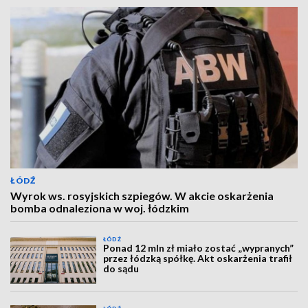
ŁÓDŹ
Wyrok ws. rosyjskich szpiegów. W akcie oskarżenia
bomba odnaleziona w woj. łódzkim
ŁÓDŹ
Ponad 12 mln zł miało zostać „wypranych”
przez łódzką spółkę. Akt oskarżenia trafił
do sądu