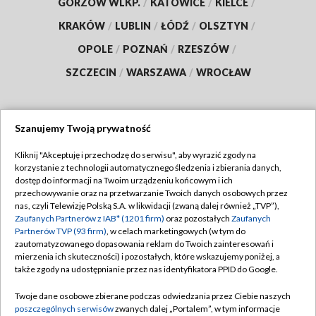
GORZÓW WLKP.
/
KATOWICE
/
KIELCE
/
KRAKÓW
/
LUBLIN
/
ŁÓDŹ
/
OLSZTYN
/
OPOLE
/
POZNAŃ
/
RZESZÓW
/
SZCZECIN
/
WARSZAWA
/
WROCŁAW
Szanujemy Twoją prywatność
Dołącz do nas:
Kliknij "Akceptuję i przechodzę do serwisu", aby wyrazić zgody na
korzystanie z technologii automatycznego śledzenia i zbierania danych,
TVP
dostęp do informacji na Twoim urządzeniu końcowym i ich
Abonament TVP
przechowywanie oraz na przetwarzanie Twoich danych osobowych przez
Regulamin TVP
nas, czyli Telewizję Polską S.A. w likwidacji (zwaną dalej również „TVP”),
Emisja w TVP
Polityka prywatności
Zaufanych Partnerów z IAB* (1201 firm)
oraz pozostałych
Zaufanych
Partnerów TVP (93 firm)
, w celach marketingowych (w tym do
Centrum informacji TVP
Moje zgody
zautomatyzowanego dopasowania reklam do Twoich zainteresowań i
mierzenia ich skuteczności) i pozostałych, które wskazujemy poniżej, a
Naziemna Telewizja Cyfrowa
Pomoc
także zgody na udostępnianie przez nas identyfikatora PPID do Google.
Sklep TVP
Biuro reklamy
Twoje dane osobowe zbierane podczas odwiedzania przez Ciebie naszych
Rada Programowa
Kontakt
poszczególnych serwisów
zwanych dalej „Portalem”, w tym informacje