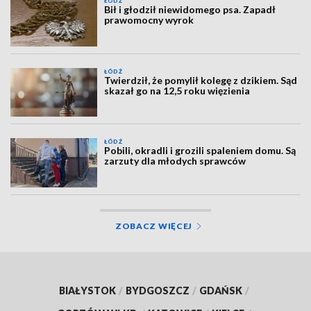
ŁÓDŹ
Bił i głodził niewidomego psa. Zapadł
prawomocny wyrok
ŁÓDŹ
Twierdził, że pomylił kolegę z dzikiem. Sąd
skazał go na 12,5 roku więzienia
ŁÓDŹ
Pobili, okradli i grozili spaleniem domu. Są
zarzuty dla młodych sprawców
ZOBACZ WIĘCEJ
BIAŁYSTOK
/
BYDGOSZCZ
/
GDAŃSK
/