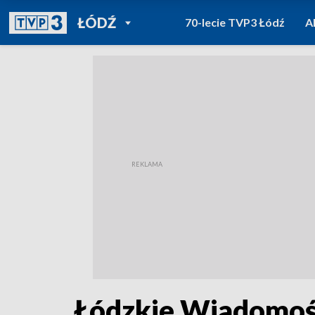
POWRÓT DO
ŁÓDŹ
70-lecie TVP3 Łódź
A
TVP REGIONY
Łódzkie Wiadomośc