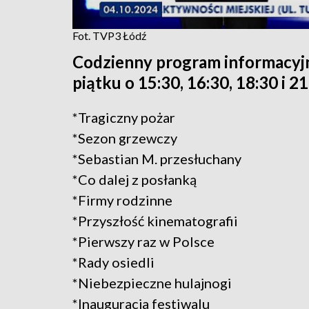
Fot. TVP3 Łódź
Codzienny program informacyj
piątku o 15:30, 16:30, 18:30 i 2
*Tragiczny pożar
*Sezon grzewczy
*Sebastian M. przesłuchany
*Co dalej z posłanką
*Firmy rodzinne
*Przyszłość kinematografii
*Pierwszy raz w Polsce
*Rady osiedli
*Niebezpieczne hulajnogi
*Inauguracja festiwalu