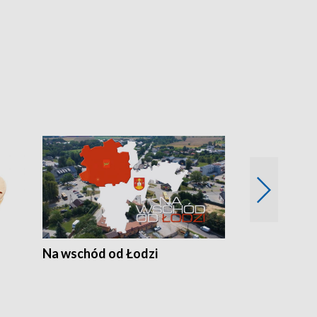
Na wschód od Łodzi
Zimowe szal
Polski