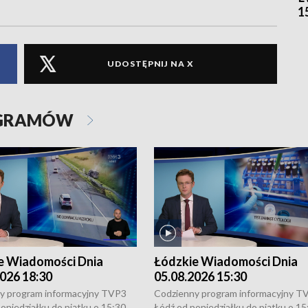
1
UDOSTĘPNIJ NA X
OGRAMÓW
e Wiadomości Dnia
Łódzkie Wiadomości Dnia
026 18:30
05.08.2026 15:30
y program informacyjny TVP3
Codzienny program informacyjny T
oniedziałku do piątku o 15:30,
Łódź od poniedziałku do piątku o 15