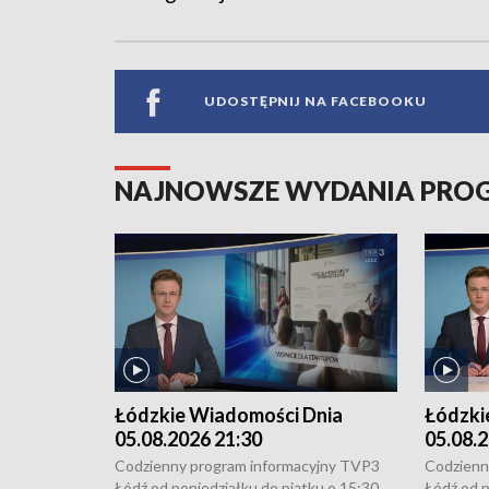
UDOSTĘPNIJ NA FACEBOOKU
NAJNOWSZE WYDANIA PR
Łódzkie Wiadomości Dnia
Łódzki
05.08.2026 21:30
05.08.2
Codzienny program informacyjny TVP3
Codzienn
Łódź od poniedziałku do piątku o 15:30,
Łódź od p