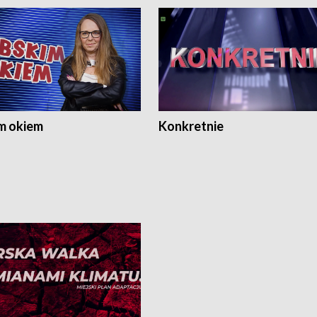
m okiem
Konkretnie