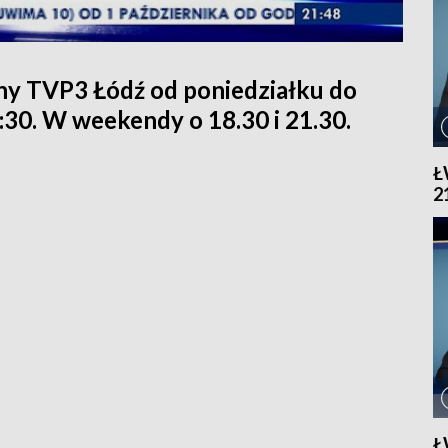
ny TVP3 Łódź od poniedziałku do
1:30. W weekendy o 18.30 i 21.30.
Ł
2
Ł