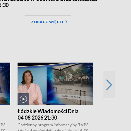
5:30
ZOBACZ WIĘCEJ
Łódzkie Wiadomości Dnia
Łódzkie Wia
04.08.2026 21:30
04.08.2026 1
VP3
Codzienny program informacyjny TVP3
Codzienny progr
:30,
Łódź od poniedziałku do piątku o 15:30,
Łódź od poniedzi