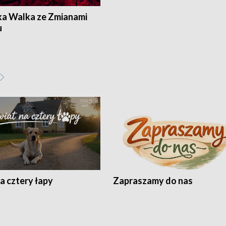
ka Walka ze Zmianami
u
a cztery łapy
Zapraszamy do nas