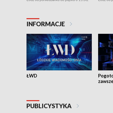
16:30, 18:30 i 21:30. W weekendy o
16:30, 18
18:30 i 21:30.
18:30 i 2
INFORMACJE
ŁWD
Pogoto
zawsze
PUBLICYSTYKA