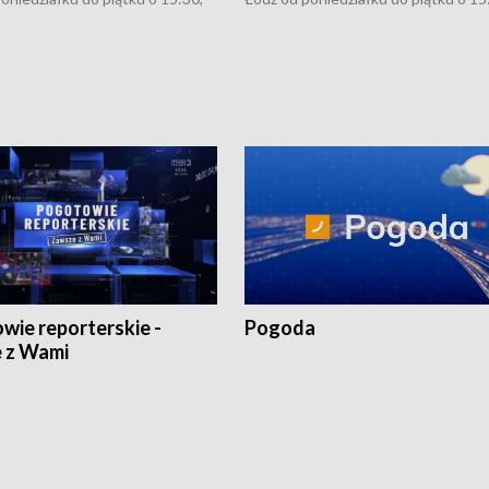
:30 i 21:30. W weekendy o
16:30, 18:30 i 21:30. W weekendy o
1:30.
18:30 i 21:30.
wie reporterskie -
Pogoda
 z Wami