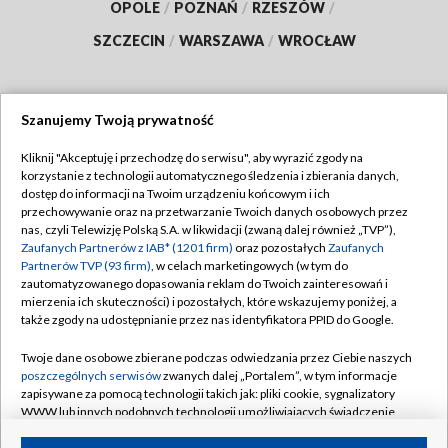
OPOLE
/
POZNAŃ
/
RZESZÓW
/
SZCZECIN
/
WARSZAWA
/
WROCŁAW
Szanujemy Twoją prywatność
Dołącz do nas:
Kliknij "Akceptuję i przechodzę do serwisu", aby wyrazić zgody na
korzystanie z technologii automatycznego śledzenia i zbierania danych,
TVP
dostęp do informacji na Twoim urządzeniu końcowym i ich
Abonament TVP
przechowywanie oraz na przetwarzanie Twoich danych osobowych przez
Regulamin TVP
nas, czyli Telewizję Polską S.A. w likwidacji (zwaną dalej również „TVP”),
Emisja w TVP
Zaufanych Partnerów z IAB* (1201 firm)
oraz pozostałych
Zaufanych
Polityka prywatności
Partnerów TVP (93 firm)
, w celach marketingowych (w tym do
Centrum informacji TVP
Moje zgody
zautomatyzowanego dopasowania reklam do Twoich zainteresowań i
mierzenia ich skuteczności) i pozostałych, które wskazujemy poniżej, a
Naziemna Telewizja Cyfrowa
Pomoc
także zgody na udostępnianie przez nas identyfikatora PPID do Google.
Sklep TVP
Biuro reklamy
Twoje dane osobowe zbierane podczas odwiedzania przez Ciebie naszych
Rada Programowa
poszczególnych serwisów
zwanych dalej „Portalem”, w tym informacje
Kontakt
zapisywane za pomocą technologii takich jak: pliki cookie, sygnalizatory
System NOS
WWW lub innych podobnych technologii umożliwiających świadczenie
dopasowanych i bezpiecznych usług, personalizację treści oraz reklam,
Informacje o nadawcy
Kanały
udostępnianie funkcji mediów społecznościowych oraz analizowanie