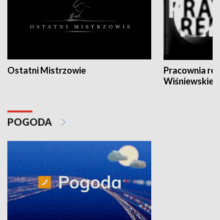
Ostatni Mistrzowie
Pracownia re
Wiśniewskieg
POGODA