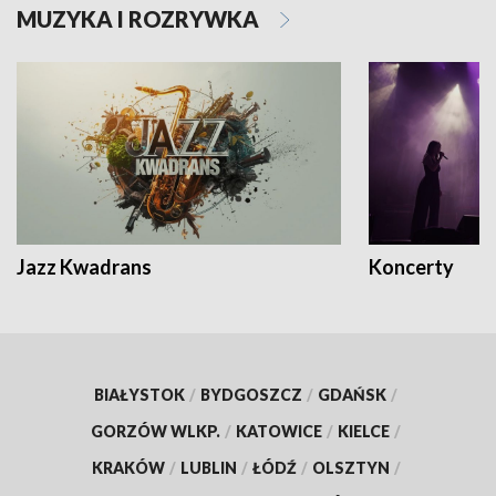
MUZYKA I ROZRYWKA
Jazz Kwadrans
Koncerty
BIAŁYSTOK
/
BYDGOSZCZ
/
GDAŃSK
/
GORZÓW WLKP.
/
KATOWICE
/
KIELCE
/
KRAKÓW
/
LUBLIN
/
ŁÓDŹ
/
OLSZTYN
/