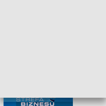
Idź się zbadaj
Nie poddaję si
GOSPODARKA