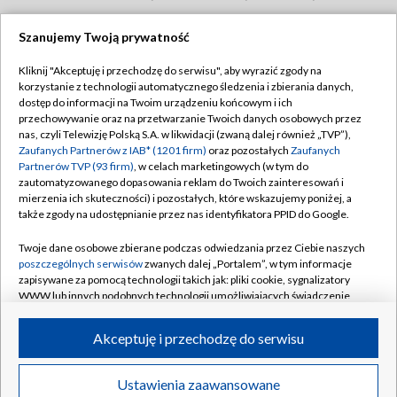
GORZÓW WLKP.
/
KATOWICE
/
KIELCE
/
Szanujemy Twoją prywatność
KRAKÓW
/
LUBLIN
/
ŁÓDŹ
/
OLSZTYN
/
Kliknij "Akceptuję i przechodzę do serwisu", aby wyrazić zgody na
OPOLE
/
POZNAŃ
/
RZESZÓW
/
korzystanie z technologii automatycznego śledzenia i zbierania danych,
dostęp do informacji na Twoim urządzeniu końcowym i ich
SZCZECIN
/
WARSZAWA
/
WROCŁAW
przechowywanie oraz na przetwarzanie Twoich danych osobowych przez
nas, czyli Telewizję Polską S.A. w likwidacji (zwaną dalej również „TVP”),
Zaufanych Partnerów z IAB* (1201 firm)
oraz pozostałych
Zaufanych
Partnerów TVP (93 firm)
, w celach marketingowych (w tym do
zautomatyzowanego dopasowania reklam do Twoich zainteresowań i
Dołącz do nas:
mierzenia ich skuteczności) i pozostałych, które wskazujemy poniżej, a
także zgody na udostępnianie przez nas identyfikatora PPID do Google.
TVP
Twoje dane osobowe zbierane podczas odwiedzania przez Ciebie naszych
Abonament TVP
poszczególnych serwisów
zwanych dalej „Portalem”, w tym informacje
Regulamin TVP
zapisywane za pomocą technologii takich jak: pliki cookie, sygnalizatory
Emisja w TVP
WWW lub innych podobnych technologii umożliwiających świadczenie
Polityka prywatności
dopasowanych i bezpiecznych usług, personalizację treści oraz reklam,
Centrum informacji TVP
Moje zgody
udostępnianie funkcji mediów społecznościowych oraz analizowanie
Akceptuję i przechodzę do serwisu
ruchu w Internecie.
Naziemna Telewizja Cyfrowa
Pomoc
Sklep TVP
Twoje dane osobowe zbierane podczas odwiedzania przez Ciebie
Biuro reklamy
Ustawienia zaawansowane
poszczególnych serwisów
na Portalu, takie jak adresy IP, identyfikatory