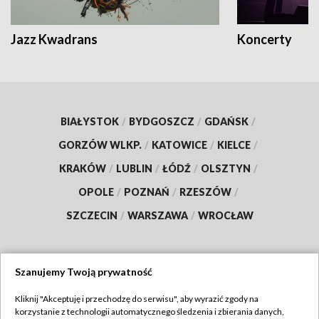
Jazz Kwadrans
Koncerty
BIAŁYSTOK
/
BYDGOSZCZ
/
GDAŃSK
/
GORZÓW WLKP.
/
KATOWICE
/
KIELCE
/
KRAKÓW
/
LUBLIN
/
ŁÓDŹ
/
OLSZTYN
/
OPOLE
/
POZNAŃ
/
RZESZÓW
/
SZCZECIN
/
WARSZAWA
/
WROCŁAW
Szanujemy Twoją prywatność
Dołącz do nas:
Kliknij "Akceptuję i przechodzę do serwisu", aby wyrazić zgody na
korzystanie z technologii automatycznego śledzenia i zbierania danych,
TVP