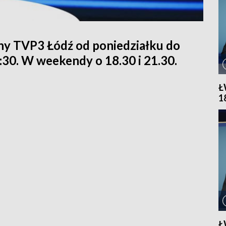
ny TVP3 Łódź od poniedziałku do
1:30. W weekendy o 18.30 i 21.30.
Ł
1
Ł