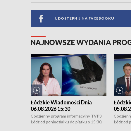
UDOSTĘPNIJ NA FACEBOOKU
NAJNOWSZE WYDANIA PR
Łódzkie Wiadomości Dnia
Łódzki
06.08.2026 15:30
05.08.2
Codzienny program informacyjny TVP3
Codzienn
Łódź od poniedziałku do piątku o 15:30,
Łódź od p
16:30, 18:30 i 21:30. W weekendy o
16:30, 18