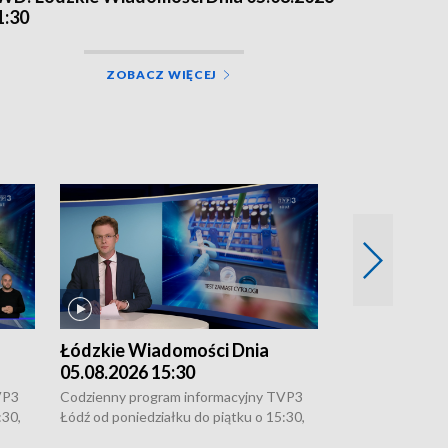
1:30
ZOBACZ WIĘCEJ
Łódzkie Wiadomości Dnia
Łódzkie Wia
05.08.2026 15:30
04.08.2026 2
VP3
Codzienny program informacyjny TVP3
Codzienny progr
:30,
Łódź od poniedziałku do piątku o 15:30,
Łódź od poniedzi
16:30, 18:30 i 21:30. W weekendy o
16:30, 18:30 i 2