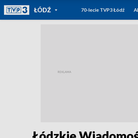
POWRÓT DO
ŁÓDŹ
70-lecie TVP3 Łódź
A
TVP REGIONY
Łódzkie Wiadomośc