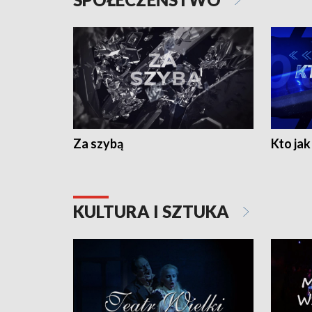
Za szybą
Kto jak 
KULTURA I SZTUKA