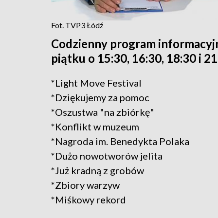
Fot. TVP3 Łódź
Codzienny program informacyj
piątku o 15:30, 16:30, 18:30 i 2
*Light Move Festival
*Dziękujemy za pomoc
*Oszustwa "na zbiórkę"
*Konflikt w muzeum
*Nagroda im. Benedykta Polaka
*Dużo nowotworów jelita
*Już kradną z grobów
*Zbiory warzyw
*Miśkowy rekord