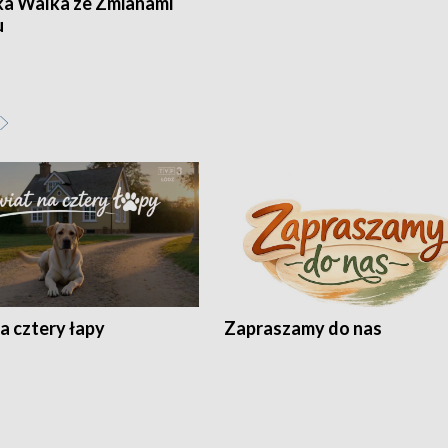
ka Walka ze Zmianami
u
a cztery łapy
Zapraszamy do nas