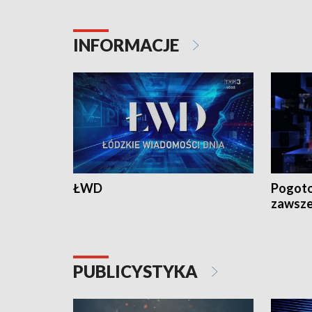
18:30 i 21:30.
18:30 i 2
INFORMACJE
ŁWD
Pogoto
zawsze
PUBLICYSTYKA