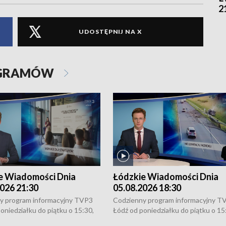
2
UDOSTĘPNIJ NA X
OGRAMÓW
e Wiadomości Dnia
Łódzkie Wiadomości Dnia
026 21:30
05.08.2026 18:30
y program informacyjny TVP3
Codzienny program informacyjny T
oniedziałku do piątku o 15:30,
Łódź od poniedziałku do piątku o 15
:30 i 21:30. W weekendy o
16:30, 18:30 i 21:30. W weekendy o