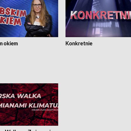
m okiem
Konkretnie