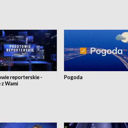
1:30.
18:30 i 21:30.
wie reporterskie -
Pogoda
 z Wami