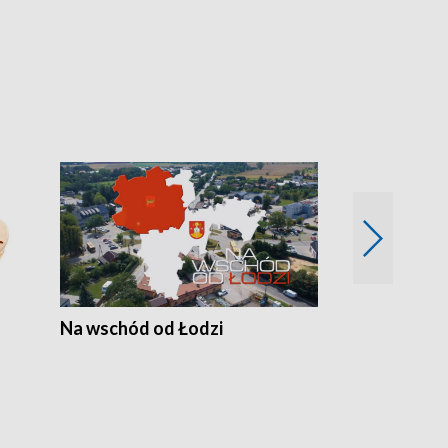
Na wschód od Łodzi
Zimowe szal
Polski