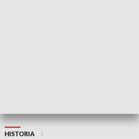
Idź się zbadaj
Nie poddaję si
GOSPODARKA
Strefa biznesu
HISTORIA