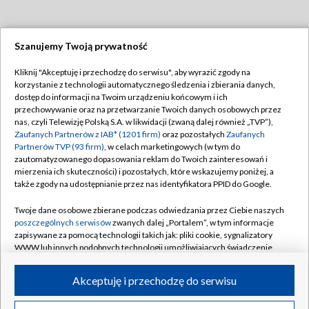
Szanujemy Twoją prywatność
Dołącz do nas:
Kliknij "Akceptuję i przechodzę do serwisu", aby wyrazić zgody na
korzystanie z technologii automatycznego śledzenia i zbierania danych,
TVP
dostęp do informacji na Twoim urządzeniu końcowym i ich
Abonament TVP
przechowywanie oraz na przetwarzanie Twoich danych osobowych przez
Regulamin TVP
nas, czyli Telewizję Polską S.A. w likwidacji (zwaną dalej również „TVP”),
Emisja w TVP
Zaufanych Partnerów z IAB* (1201 firm)
oraz pozostałych
Zaufanych
Polityka prywatności
Partnerów TVP (93 firm)
, w celach marketingowych (w tym do
Centrum informacji TVP
Moje zgody
zautomatyzowanego dopasowania reklam do Twoich zainteresowań i
mierzenia ich skuteczności) i pozostałych, które wskazujemy poniżej, a
Naziemna Telewizja Cyfrowa
Pomoc
także zgody na udostępnianie przez nas identyfikatora PPID do Google.
Sklep TVP
Biuro reklamy
Twoje dane osobowe zbierane podczas odwiedzania przez Ciebie naszych
Rada Programowa
poszczególnych serwisów
zwanych dalej „Portalem”, w tym informacje
Kontakt
zapisywane za pomocą technologii takich jak: pliki cookie, sygnalizatory
System NOS
WWW lub innych podobnych technologii umożliwiających świadczenie
dopasowanych i bezpiecznych usług, personalizację treści oraz reklam,
Informacje o nadawcy
Kanały
udostępnianie funkcji mediów społecznościowych oraz analizowanie
Akceptuję i przechodzę do serwisu
ruchu w Internecie.
Program dla prasy
©2026 Telewizja Polska S.A. w likwidacji
Biuro Reklamy