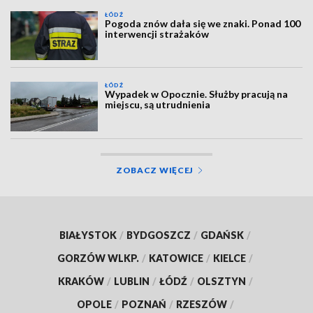
ŁÓDŹ
Pogoda znów dała się we znaki. Ponad 100
interwencji strażaków
ŁÓDŹ
Wypadek w Opocznie. Służby pracują na
miejscu, są utrudnienia
ZOBACZ WIĘCEJ
BIAŁYSTOK
/
BYDGOSZCZ
/
GDAŃSK
/
GORZÓW WLKP.
/
KATOWICE
/
KIELCE
/
KRAKÓW
/
LUBLIN
/
ŁÓDŹ
/
OLSZTYN
/
OPOLE
/
POZNAŃ
/
RZESZÓW
/