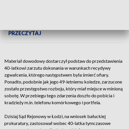
UDERZYŁ PIĘŚCIĄ TAK MOCNO, ŻE ZABIŁ.
POTEM UKRYWAŁ SIĘ PRZED SŁUŻBAMI -
PRZECZYTAJ
Materiał dowodowy dostarczył podstaw do przedstawienia
40-latkowi zarzutu dokonania w warunkach recydywy
zgwałcenia, którego następstwem była śmierć ofiary.
Ponadto, podobnie jak jego 49-letniemu koledze, zarzucone
zostało przestępstwo rozboju, który miał miejsce w minioną
sobotę. W przebiegu tego zdarzenia doszło do pobicia i
kradzieży m.in. telefonu komórkowego i portfela.
Dzisiaj Sąd Rejonowy w Łodzi, na wniosek bałuckiej
prokuratury, zastosował wobec 40-latka tymczasowe