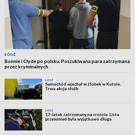
ŁÓDŹ
Bonnie i Clyde po polsku. Poszukiwana para zatrzymana
przez kryminalnych
ŁÓDŹ
Samochód wjechał w żłobek w Kutnie.
Trwa akcja służb
ŁÓDŹ
17-latek zatrzymany na crossie. Lista
przewinień była wyjątkowo długa