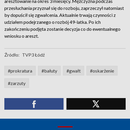
aresztowanie na okres 3 miesięcy. Mężczyzna podczas
przesłuchania przyznał się do rozboju, zaprzeczył natomiast
by dopuścił się zgwałcenia. Aktualnie trwają czynności z
udziałem podejrzanego o rozbój 49-latka. Po ich
zakończeniu podjęta zostanie decyzja co do ewentualnego
wniosku o areszt.
Źródło:
TVP3 Łódź
#prokratura
#bałuty
#gwałt
#oskarżenie
#zarzuty