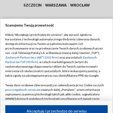
SZCZECIN
/
WARSZAWA
/
WROCŁAW
Szanujemy Twoją prywatność
Dołącz do nas:
Kliknij "Akceptuję i przechodzę do serwisu", aby wyrazić zgody na
korzystanie z technologii automatycznego śledzenia i zbierania danych,
TVP
dostęp do informacji na Twoim urządzeniu końcowym i ich
Abonament TVP
przechowywanie oraz na przetwarzanie Twoich danych osobowych przez
Regulamin TVP
nas, czyli Telewizję Polską S.A. w likwidacji (zwaną dalej również „TVP”),
Emisja w TVP
Polityka prywatności
Zaufanych Partnerów z IAB* (1201 firm)
oraz pozostałych
Zaufanych
Partnerów TVP (93 firm)
, w celach marketingowych (w tym do
Centrum informacji TVP
Moje zgody
zautomatyzowanego dopasowania reklam do Twoich zainteresowań i
mierzenia ich skuteczności) i pozostałych, które wskazujemy poniżej, a
Naziemna Telewizja Cyfrowa
Pomoc
także zgody na udostępnianie przez nas identyfikatora PPID do Google.
Sklep TVP
Biuro reklamy
Twoje dane osobowe zbierane podczas odwiedzania przez Ciebie naszych
Rada Programowa
Kontakt
poszczególnych serwisów
zwanych dalej „Portalem”, w tym informacje
zapisywane za pomocą technologii takich jak: pliki cookie, sygnalizatory
System NOS
WWW lub innych podobnych technologii umożliwiających świadczenie
dopasowanych i bezpiecznych usług, personalizację treści oraz reklam,
Informacje o nadawcy
Kanały
udostępnianie funkcji mediów społecznościowych oraz analizowanie
Akceptuję i przechodzę do serwisu
ruchu w Internecie.