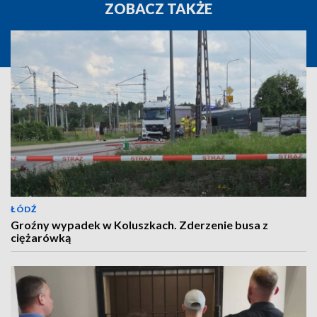
ZOBACZ TAKŻE
ŁÓDŹ
Groźny wypadek w Koluszkach. Zderzenie busa z
ciężarówką