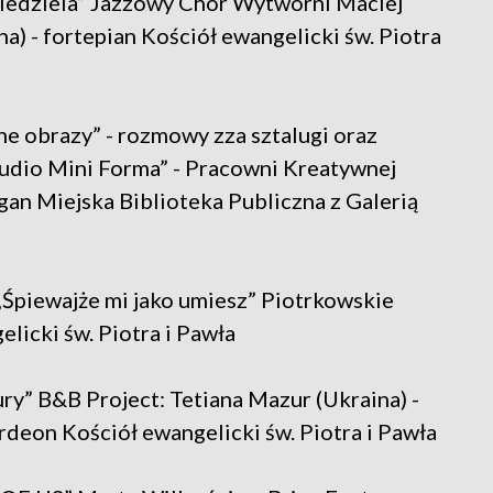
 niedziela” Jazzowy Chór Wytwórni Maciej
na) - fortepian Kościół ewangelicki św. Piotra
ne obrazy” - rozmowy zza sztalugi oraz
tudio Mini Forma” - Pracowni Kreatywnej
an Miejska Biblioteka Publiczna z Galerią
„Śpiewajże mi jako umiesz” Piotrkowskie
licki św. Piotra i Pawła
ury” B&B Project: Tetiana Mazur (Ukraina) -
rdeon Kościół ewangelicki św. Piotra i Pawła