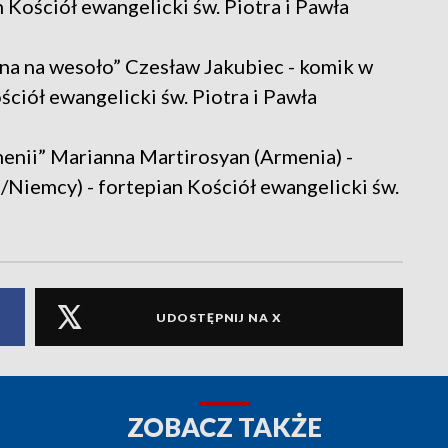
h Kościół ewangelicki św. Piotra i Pawła
na na wesoło” Czesław Jakubiec - komik w
ciół ewangelicki św. Piotra i Pawła
menii” Marianna Martirosyan (Armenia) -
/Niemcy) - fortepian Kościół ewangelicki św.
UDOSTĘPNIJ NA X
ZOBACZ TAKŻE