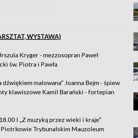
ARSZTAT, WYSTAWA)
 Urszula Kryger - mezzosopran Paweł
cki św. Piotra i Pawła
ka dźwiękiem malowana” Joanna Bejm - śpiew
nty klawiszowe Kamil Barański - fortepian
18.00 I „Z muzyką przez wieki i kraje”
 w Piotrkowie Trybunalskim Mauzoleum