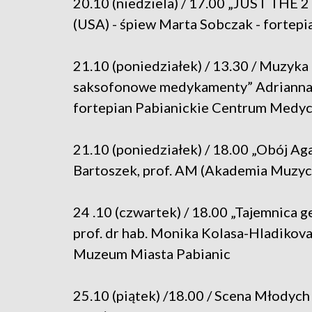
20.10 (niedziela) / 17.00 „JUST THE 2
(USA) - śpiew Marta Sobczak - fortepia
21.10 (poniedziałek) / 13.30 / Muzyk
saksofonowe medykamenty” Adrianna Sz
fortepian Pabianickie Centrum Medy
21.10 (poniedziałek) / 18.00 „Obój Aga
Bartoszek, prof. AM (Akademia Muzyc
24 .10 (czwartek) / 18.00 „Tajemnica g
prof. dr hab. Monika Kolasa-Hladiko
Muzeum Miasta Pabianic
25.10 (piątek) /18.00 / Scena Młodych