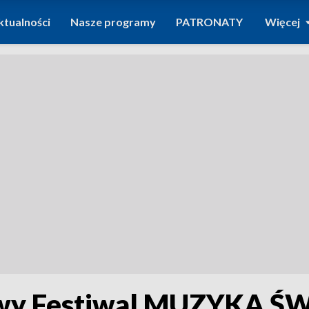
ktualności
Nasze programy
PATRONATY
Więcej
owy Festiwal MUZYKA Ś