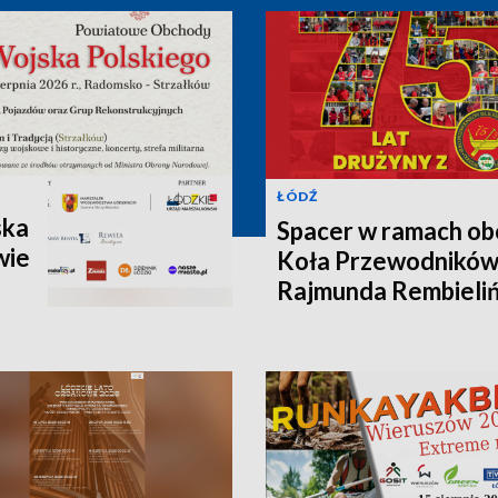
ŁÓDŹ
ska
Spacer w ramach ob
wie
Koła Przewodników
Rajmunda Rembieliń