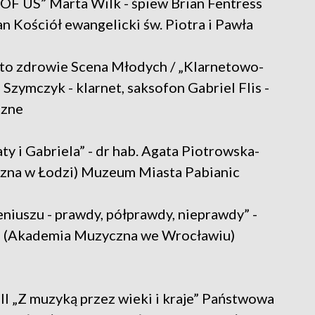
 OF US” Marta Wilk - śpiew Brian Fentress
n Kościół ewangelicki św. Piotra i Pawła
a to zdrowie Scena Młodych / „Klarnetowo-
ymczyk - klarnet, saksofon Gabriel Flis -
czne
ty i Gabriela” - dr hab. Agata Piotrowska-
zna w Łodzi) Muzeum Miasta Pabianic
eniuszu - prawdy, półprawdy, nieprawdy” -
va (Akademia Muzyczna we Wrocławiu)
 II „Z muzyką przez wieki i kraje” Państwowa