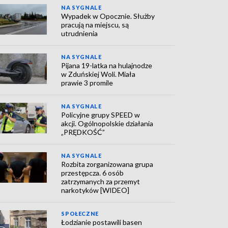
NA SYGNALE
Wypadek w Opocznie. Służby
pracują na miejscu, są
utrudnienia
NA SYGNALE
Pijana 19-latka na hulajnodze
w Zduńskiej Woli. Miała
prawie 3 promile
NA SYGNALE
Policyjne grupy SPEED w
akcji. Ogólnopolskie działania
„PRĘDKOŚĆ”
NA SYGNALE
Rozbita zorganizowana grupa
przestępcza. 6 osób
zatrzymanych za przemyt
narkotyków [WIDEO]
SPOŁECZNE
Łodzianie postawili basen