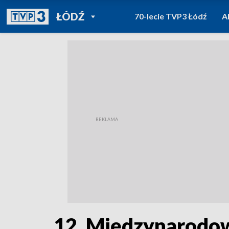
POWRÓT DO
ŁÓDŹ
70-lecie TVP3 Łódź
A
TVP REGIONY
12. Międzynarod