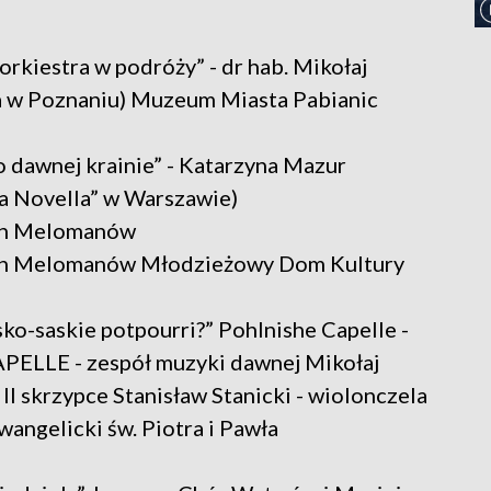
 orkiestra w podróży” - dr hab. Mikołaj
a w Poznaniu) Muzeum Miasta Pabianic
 dawnej krainie” - Katarzyna Mazur
a Novella” w Warszawie)
ych Melomanów
ych Melomanów Młodzieżowy Dom Kultury
sko-saskie potpourri?” Pohlnishe Capelle -
ELLE - zespół muzyki dawnej Mikołaj
 II skrzypce Stanisław Stanicki - wiolonczela
wangelicki św. Piotra i Pawła