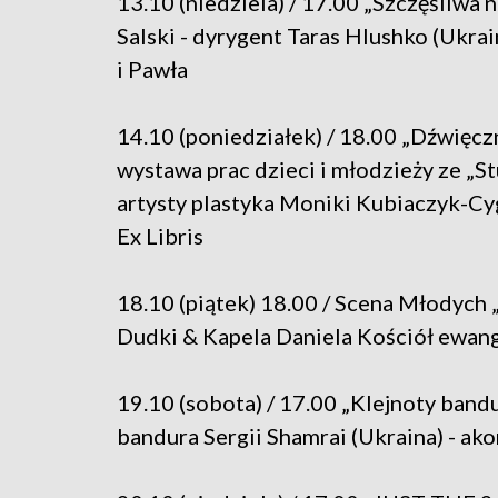
13.10 (niedziela) / 17.00 „Szczęśliwa
Salski - dyrygent Taras Hlushko (Ukrai
i Pawła
14.10 (poniedziałek) / 18.00 „Dźwięcz
wystawa prac dzieci i młodzieży ze „S
artysty plastyka Moniki Kubiaczyk-Cyg
Ex Libris
18.10 (piątek) 18.00 / Scena Młodych 
Dudki & Kapela Daniela Kościół ewange
19.10 (sobota) / 17.00 „Klejnoty band
bandura Sergii Shamrai (Ukraina) - ako