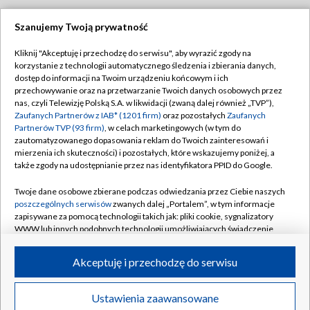
Szanujemy Twoją prywatność
Dołącz do nas:
Kliknij "Akceptuję i przechodzę do serwisu", aby wyrazić zgody na
korzystanie z technologii automatycznego śledzenia i zbierania danych,
TVP
dostęp do informacji na Twoim urządzeniu końcowym i ich
Abonament TVP
przechowywanie oraz na przetwarzanie Twoich danych osobowych przez
Regulamin TVP
nas, czyli Telewizję Polską S.A. w likwidacji (zwaną dalej również „TVP”),
Emisja w TVP
Zaufanych Partnerów z IAB* (1201 firm)
oraz pozostałych
Zaufanych
Polityka prywatności
Partnerów TVP (93 firm)
, w celach marketingowych (w tym do
Centrum informacji TVP
Moje zgody
zautomatyzowanego dopasowania reklam do Twoich zainteresowań i
mierzenia ich skuteczności) i pozostałych, które wskazujemy poniżej, a
Naziemna Telewizja Cyfrowa
Pomoc
także zgody na udostępnianie przez nas identyfikatora PPID do Google.
Sklep TVP
Biuro reklamy
Twoje dane osobowe zbierane podczas odwiedzania przez Ciebie naszych
Rada Programowa
poszczególnych serwisów
zwanych dalej „Portalem”, w tym informacje
Kontakt
zapisywane za pomocą technologii takich jak: pliki cookie, sygnalizatory
System NOS
WWW lub innych podobnych technologii umożliwiających świadczenie
dopasowanych i bezpiecznych usług, personalizację treści oraz reklam,
Informacje o nadawcy
Kanały
udostępnianie funkcji mediów społecznościowych oraz analizowanie
Akceptuję i przechodzę do serwisu
ruchu w Internecie.
Program dla prasy
©2026 Telewizja Polska S.A. w likwidacji
Biuro Reklamy
Twoje dane osobowe zbierane podczas odwiedzania przez Ciebie
Ustawienia zaawansowane
poszczególnych serwisów
na Portalu, takie jak adresy IP, identyfikatory