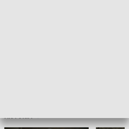
Idź się zbadaj
Nie poddaję si
GOSPODARKA
Strefa biznesu
HISTORIA