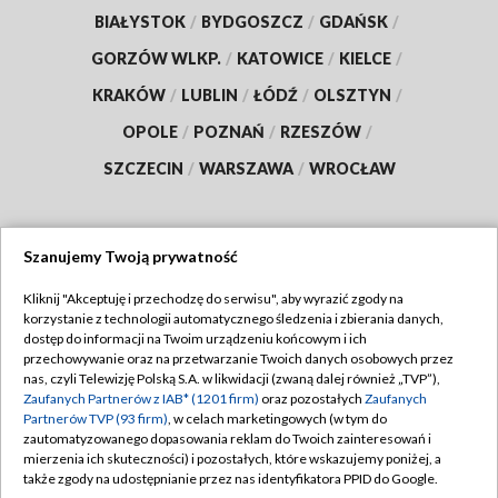
BIAŁYSTOK
/
BYDGOSZCZ
/
GDAŃSK
/
GORZÓW WLKP.
/
KATOWICE
/
KIELCE
/
KRAKÓW
/
LUBLIN
/
ŁÓDŹ
/
OLSZTYN
/
OPOLE
/
POZNAŃ
/
RZESZÓW
/
SZCZECIN
/
WARSZAWA
/
WROCŁAW
Szanujemy Twoją prywatność
Dołącz do nas:
Kliknij "Akceptuję i przechodzę do serwisu", aby wyrazić zgody na
korzystanie z technologii automatycznego śledzenia i zbierania danych,
TVP
dostęp do informacji na Twoim urządzeniu końcowym i ich
Abonament TVP
przechowywanie oraz na przetwarzanie Twoich danych osobowych przez
Regulamin TVP
nas, czyli Telewizję Polską S.A. w likwidacji (zwaną dalej również „TVP”),
Emisja w TVP
Polityka prywatności
Zaufanych Partnerów z IAB* (1201 firm)
oraz pozostałych
Zaufanych
Partnerów TVP (93 firm)
, w celach marketingowych (w tym do
Centrum informacji TVP
Moje zgody
zautomatyzowanego dopasowania reklam do Twoich zainteresowań i
mierzenia ich skuteczności) i pozostałych, które wskazujemy poniżej, a
Naziemna Telewizja Cyfrowa
Pomoc
także zgody na udostępnianie przez nas identyfikatora PPID do Google.