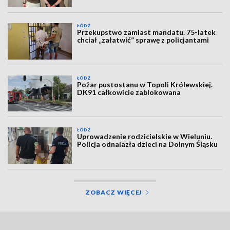
ŁÓDŹ
Przekupstwo zamiast mandatu. 75-latek
chciał „załatwić” sprawę z policjantami
ŁÓDŹ
Pożar pustostanu w Topoli Królewskiej.
DK91 całkowicie zablokowana
ŁÓDŹ
Uprowadzenie rodzicielskie w Wieluniu.
Policja odnalazła dzieci na Dolnym Śląsku
ZOBACZ WIĘCEJ