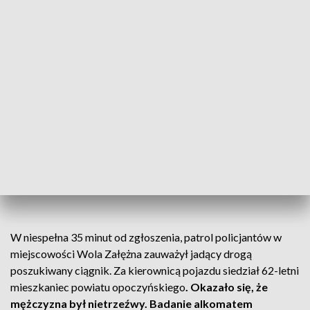
Zgłaszający wyjaśnił, że pozostawił ciągnik rolniczy na kilka
chwil na polu przy drodze. Kiedy wrócił po ciągniku nie było
już śladu. Zanim pokrzywdzony powiadomił policję, sam na
własną rękę, przez około godzinę szukał skradzionego
pojazdu. Niestety jego wysiłki były bezskuteczne. W końcu
zdecydował się zadzwonić na numer alarmowy 112 i poprosić
o pomoc policjantów.
KRADLI SŁONECZNIKI Z POLA - ZOSTALI
ZATRZYMANI
W niespełna 35 minut od zgłoszenia, patrol policjantów w
miejscowości Wola Załężna zauważył jadący drogą
poszukiwany ciągnik. Za kierownicą pojazdu siedział 62-letni
mieszkaniec powiatu opoczyńskiego
. Okazało się, że
mężczyzna był nietrzeźwy. Badanie alkomatem