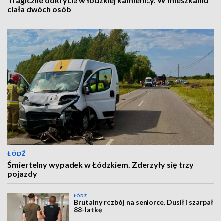
Tragiczne odkrycie w łódzkiej kamienicy. W mieszkaniu
ciała dwóch osób
ŁÓDŹ
Śmiertelny wypadek w Łódzkiem. Zderzyły się trzy
pojazdy
ŁÓDŹ
Brutalny rozbój na seniorce. Dusił i szarpał
88-latkę