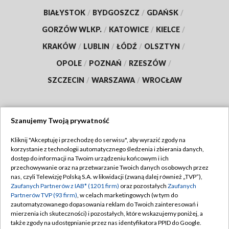
BIAŁYSTOK
/
BYDGOSZCZ
/
GDAŃSK
/
GORZÓW WLKP.
/
KATOWICE
/
KIELCE
/
KRAKÓW
/
LUBLIN
/
ŁÓDŹ
/
OLSZTYN
/
OPOLE
/
POZNAŃ
/
RZESZÓW
/
SZCZECIN
/
WARSZAWA
/
WROCŁAW
Szanujemy Twoją prywatność
Dołącz do nas:
Kliknij "Akceptuję i przechodzę do serwisu", aby wyrazić zgody na
korzystanie z technologii automatycznego śledzenia i zbierania danych,
TVP
dostęp do informacji na Twoim urządzeniu końcowym i ich
Abonament TVP
przechowywanie oraz na przetwarzanie Twoich danych osobowych przez
Regulamin TVP
nas, czyli Telewizję Polską S.A. w likwidacji (zwaną dalej również „TVP”),
Emisja w TVP
Zaufanych Partnerów z IAB* (1201 firm)
oraz pozostałych
Zaufanych
Polityka prywatności
Partnerów TVP (93 firm)
, w celach marketingowych (w tym do
Centrum informacji TVP
Moje zgody
zautomatyzowanego dopasowania reklam do Twoich zainteresowań i
mierzenia ich skuteczności) i pozostałych, które wskazujemy poniżej, a
Naziemna Telewizja Cyfrowa
Pomoc
także zgody na udostępnianie przez nas identyfikatora PPID do Google.