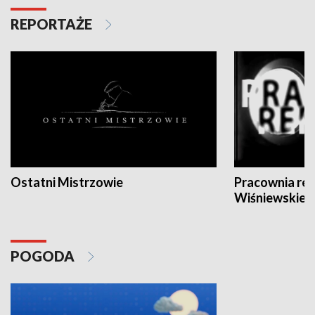
REPORTAŻE
Ostatni Mistrzowie
Pracownia re
Wiśniewskieg
POGODA