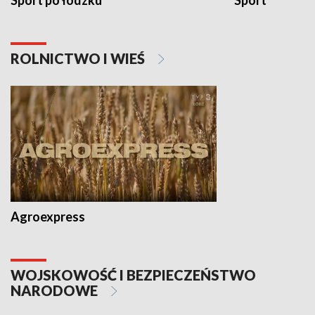
Sport po łódzku
Sport
ROLNICTWO I WIEŚ
Agroexpress
WOJSKOWOŚĆ I BEZPIECZEŃSTWO
NARODOWE