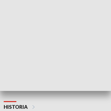
Idź się zbadaj
Nie poddaję si
GOSPODARKA
Strefa biznesu
HISTORIA