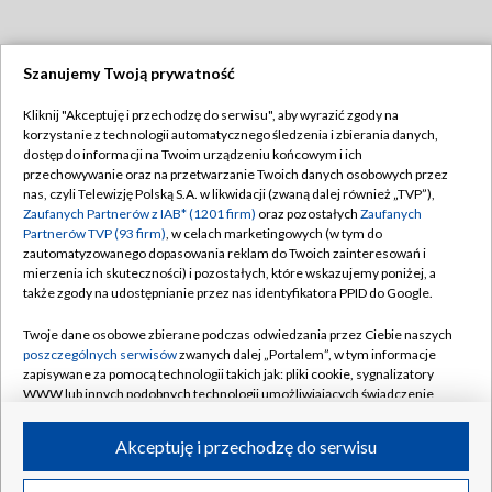
Szanujemy Twoją prywatność
Dołącz do nas:
Kliknij "Akceptuję i przechodzę do serwisu", aby wyrazić zgody na
korzystanie z technologii automatycznego śledzenia i zbierania danych,
TVP
dostęp do informacji na Twoim urządzeniu końcowym i ich
Abonament TVP
przechowywanie oraz na przetwarzanie Twoich danych osobowych przez
Regulamin TVP
nas, czyli Telewizję Polską S.A. w likwidacji (zwaną dalej również „TVP”),
Emisja w TVP
Zaufanych Partnerów z IAB* (1201 firm)
oraz pozostałych
Zaufanych
Polityka prywatności
Partnerów TVP (93 firm)
, w celach marketingowych (w tym do
Centrum informacji TVP
Moje zgody
zautomatyzowanego dopasowania reklam do Twoich zainteresowań i
mierzenia ich skuteczności) i pozostałych, które wskazujemy poniżej, a
Naziemna Telewizja Cyfrowa
Pomoc
także zgody na udostępnianie przez nas identyfikatora PPID do Google.
Sklep TVP
Biuro reklamy
Twoje dane osobowe zbierane podczas odwiedzania przez Ciebie naszych
Rada Programowa
poszczególnych serwisów
zwanych dalej „Portalem”, w tym informacje
Kontakt
zapisywane za pomocą technologii takich jak: pliki cookie, sygnalizatory
System NOS
WWW lub innych podobnych technologii umożliwiających świadczenie
dopasowanych i bezpiecznych usług, personalizację treści oraz reklam,
Informacje o nadawcy
Kanały
udostępnianie funkcji mediów społecznościowych oraz analizowanie
Akceptuję i przechodzę do serwisu
ruchu w Internecie.
Program dla prasy
©2026 Telewizja Polska S.A. w likwidacji
Biuro Reklamy