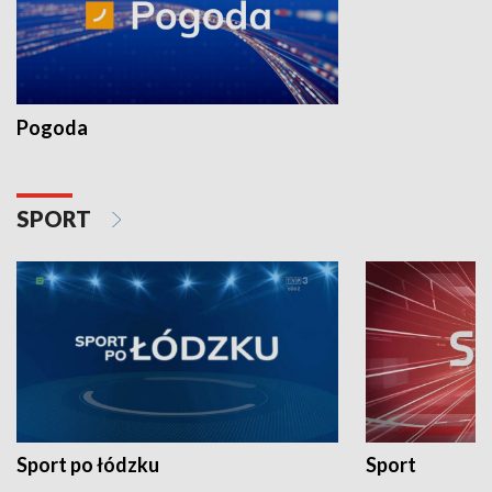
Pogoda
SPORT
Sport po łódzku
Sport