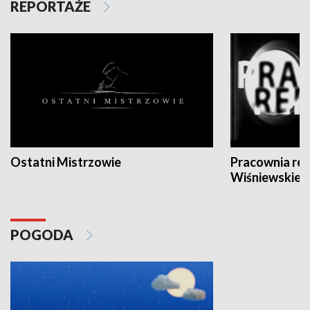
REPORTAŻE
Ostatni Mistrzowie
Pracownia re
Wiśniewskieg
POGODA