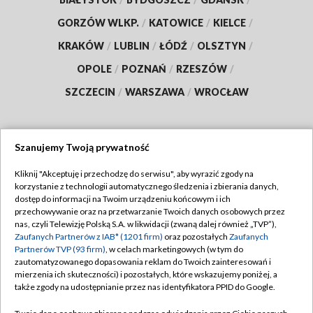
GORZÓW WLKP.
/
KATOWICE
/
KIELCE
/
KRAKÓW
/
LUBLIN
/
ŁÓDŹ
/
OLSZTYN
/
OPOLE
/
POZNAŃ
/
RZESZÓW
/
SZCZECIN
/
WARSZAWA
/
WROCŁAW
Szanujemy Twoją prywatność
Dołącz do nas:
Kliknij "Akceptuję i przechodzę do serwisu", aby wyrazić zgody na
korzystanie z technologii automatycznego śledzenia i zbierania danych,
TVP
dostęp do informacji na Twoim urządzeniu końcowym i ich
Abonament TVP
przechowywanie oraz na przetwarzanie Twoich danych osobowych przez
Regulamin TVP
nas, czyli Telewizję Polską S.A. w likwidacji (zwaną dalej również „TVP”),
Emisja w TVP
Zaufanych Partnerów z IAB* (1201 firm)
oraz pozostałych
Zaufanych
Polityka prywatności
Partnerów TVP (93 firm)
, w celach marketingowych (w tym do
Centrum informacji TVP
Moje zgody
zautomatyzowanego dopasowania reklam do Twoich zainteresowań i
mierzenia ich skuteczności) i pozostałych, które wskazujemy poniżej, a
Naziemna Telewizja Cyfrowa
Pomoc
także zgody na udostępnianie przez nas identyfikatora PPID do Google.
Sklep TVP
Biuro reklamy