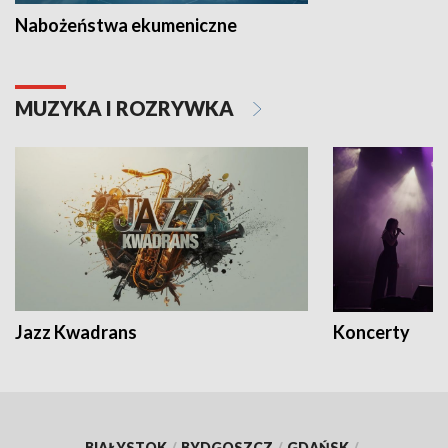
Nabożeństwa ekumeniczne
MUZYKA I ROZRYWKA
Jazz Kwadrans
Koncerty
BIAŁYSTOK
/
BYDGOSZCZ
/
GDAŃSK
/